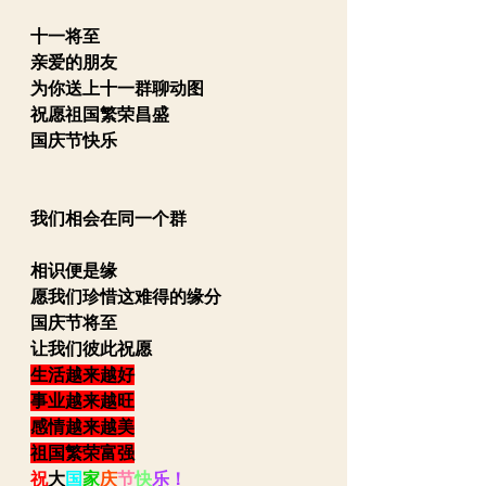
十一将至
亲爱的朋友
为你送上十一群聊动图
祝愿祖国繁荣昌盛
国庆节快乐
我们相会在同一个群
相识便是缘
愿我们珍惜这难得的缘分
国庆节将至
让我们彼此祝愿
生活越来越好
事业越来越旺
感情越来越美
祖国繁荣富强
祝
大
国
家
庆
节
快
乐！