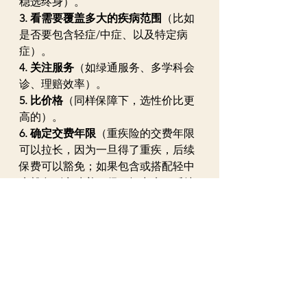
稳选终身）。  
3. 看需要覆盖多大的疾病范围
（比如
是否要包含轻症/中症、以及特定病
症）。 
4. 关注服务
（如绿通服务、多学科会
诊、理赔效率）。  
5. 比价格
（同样保障下，选性价比更
高的）。 
6. 确定交费年限
（重疾险的交费年限
可以拉长，因为一旦得了重疾，后续
保费可以豁免；如果包含或搭配轻中
症豁免则意味着，得了轻中症，后续
保费也可以豁免不再交）。
投保顺序上：
承担家庭经济责任的人优先。
年轻、
身体好的时候要尽早保上。
儿童，
虽然自己不赚钱，但是一旦患
病，家里的大人必然要放下工作来照
顾。儿童的保费低，一般身体情况较