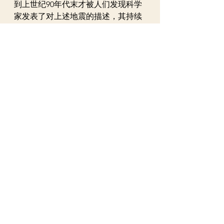
到上世纪90年代末才被人们发现科学
家发表了对上述地震的描述，其持续
时间长达此前记录的两倍。在此次发
现的帮助下，研究人员将进一步弄清
这种“沉默地震”的致命潜力。
全世界最古老的动物艺术
2017年，研究人员在印尼苏拉威西岛
上一个岩洞的墙壁上发现了一幅用红
色颜料绘制的壁画：一头肥猪正看着
另外两头动物“争吵”。而2021年一月
发表的一项研究指出，对画中“后腿”
部分的一小撮材料进行分析后发现，
这幅岩画已有45500年历史，为迄今为
止最古老的绘有动物形象的岩画。
目前观测到的最大的彗星