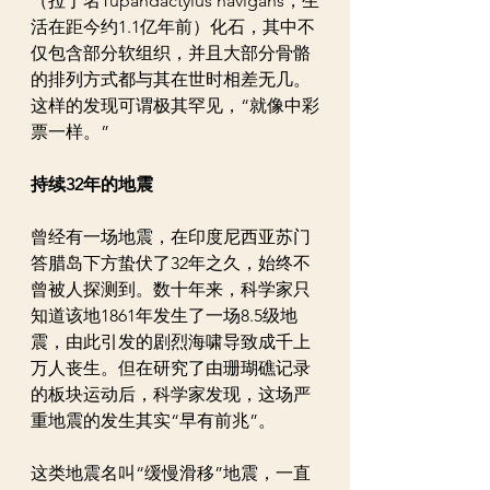
（拉丁名Tupandactylus navigans，生
活在距今约1.1亿年前）化石，其中不
仅包含部分软组织，并且大部分骨骼
的排列方式都与其在世时相差无几。
这样的发现可谓极其罕见，“就像中彩
票一样。”
持续32年的地震
曾经有一场地震，在印度尼西亚苏门
答腊岛下方蛰伏了32年之久，始终不
曾被人探测到。数十年来，科学家只
知道该地1861年发生了一场8.5级地
震，由此引发的剧烈海啸导致成千上
万人丧生。但在研究了由珊瑚礁记录
的板块运动后，科学家发现，这场严
重地震的发生其实“早有前兆”。
这类地震名叫“缓慢滑移”地震，一直