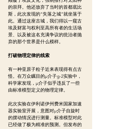
颠覆了埃及文化，强制推行对太阳神
的崇拜。他还放弃了当时的首都底比
斯，此次发现的“失落之城”就坐落于
此。通过这座古城，我们得以一窥古
埃及财富与权利至高所有者的生活场
景、以及被这名充满争议的统治者抛
弃的那个世界是什么模样。
打破物理定律的线索
有一种亚原子粒子近来表现得有点古
怪。在万众瞩目的μ介子g-2实验中，
科学家发现，μ介子似乎违反了一些
由标准模型定义的物理定律。
此次实验在伊利诺伊州费米国家加速
器实验室开展，意图对μ介子自旋时
的摆动情况进行测量。标准模型对此
已经做了极为精准的预测。但发布的