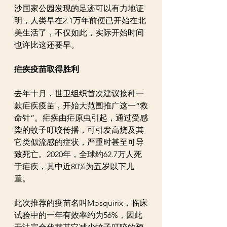
沙国家公园发现的足迹可以有力地证
明，人类早在2.1万年前便已开始在北
美生活了，不仅如此，实际开始时间
也许比这还要早。
疟疾疫苗取得胜利
去年十月，世卫组织首次建议接种一
款疟疾疫苗，开始大范围推广这一“救
命针”。疟疾由疟原虫引起，通过受感
染的蚊子叮咬传播，可引发高烧及其
它类似流感的症状，严重时甚至可导
致死亡。2020年，全球约62.7万人死
于疟疾，其中近80%为五岁以下儿
童。
此次推荐的疫苗名叫Mosquirix，临床
试验中的一年有效率约为56%，因此