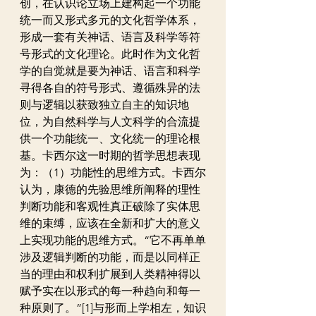
创，在认识论立场上建构起一个功能
统一而又形式多元的文化哲学体系，
形成一套有关神话、语言及科学等符
号形式的文化理论。此时作为文化哲
学的自觉就是要为神话、语言和科学
寻得各自的符号形式、遵循殊异的法
则与逻辑以获致独立自主的知识地
位，为自然科学与人文科学的合流提
供一个功能统一、文化统一的理论根
基。卡西尔这一时期的哲学思想表现
为：（1）功能性的思维方式。卡西尔
认为，康德的先验思维所阐释的理性
判断功能和客观性真正破除了实体思
维的束缚，应该在全新和扩大的意义
上实现功能的思维方式。“它不再单单
涉及逻辑判断的功能，而是以同样正
当的理由和权利扩展到人类精神得以
赋予实在以形式的每一种趋向和每一
种原则了。”[1]与形而上学相左，知识