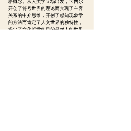
格概念。从人类学立场出发，卡西尔
开创了符号世界的理论而实现了主客
关系的中介思维，开创了感知现象学
的方法而肯定了人文世界的独特性，
提出了文化哲学的目的是对人的世界
的文化建构、科学主义和人文主义的
合流以及自然世界与人文世界的并
存。但是，此书留下了一个理论尾
巴，即人文世界与自然世界的统一性
问题。四、人类文化哲学的建构哲学
把人与世界的关系问题作为反思对
象。“哲学，从其实质可以说，也就是
贯彻人的观点的思维方式。”[6]人才是
哲学反思的逻辑起点和最终归宿，“人
是哲学的奥秘”，“哲学不过是人的本
性的自我意识”[7]。“哲学，就是人以
世界为中介的自我意识、自我理解、
自我发展、自我创造、自我实现的一
种理论活动、理论表达。”[6]卡西尔正