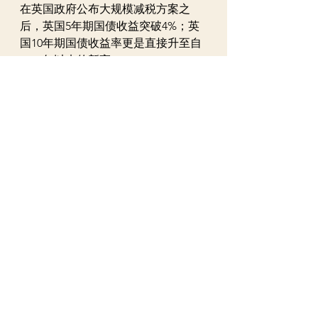
在英国政府公布大规模减税方案之
后，英国5年期国债收益突破4%；英
国10年期国债收益率更是直接升至自
2011年以来的新高。
全球债券市场将走向何方？美国银行
证券首席投资策略师Michael 
Hartnett，这位被誉为“2022年华尔街
最精准的分析师”在最新的报告中发出
警告：目前全球债券市场形势极为严
峻，史上第三次债券熊市即将到来，
当前的形势将比前两次更为糟糕。
Hartnett在报告中分析称，债市崩盘
可能会带来信用违约事件，并加大投
资者在必要时退出全球最拥挤交易的
难度，包括做多美元、美国科技股、
私募股权等交易。此外，作为最具流
动性的资产之一，债市崩盘也将带来