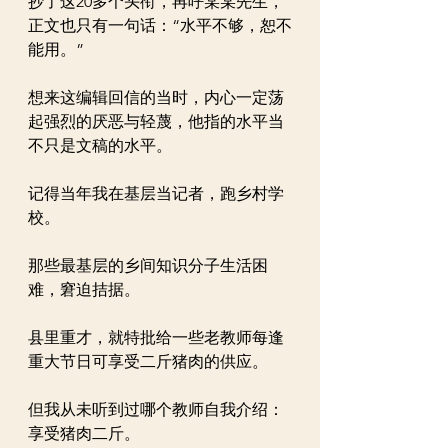
抄了这20多个头衔，再呼某某先生，
正文也只有一句话：“水平不够，恕不
能用。”
想来这编辑回信的当时，内心一定荡
起强烈的厌恶与轻蔑，他指的水平当
不只是文稿的水平。
记得当年我在基层当记者，跑乡村学
校。
那些最基层的乡间知识分子生活困
难，窘迫拮据。
县里重才，就特批给一些老教师每逢
重大节日可享受二斤猪肉的供应。
但我从未听到过哪个教师自我介绍：
享受猪肉二斤。