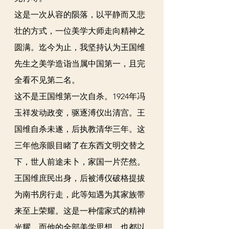
这是一次从容的陨落，以平静而又悲
壮的方式，一位美学大师走向精神之
圆满。迄今为止，我坚持认为王国维
先生之美学造诣当属中国第一，且完
全看不见第二名。
这不是王国维第一次自杀。1924年冯
玉祥发动政变，驱逐溥仪出清宫。王
国维自杀未遂，后执教清华三年。这
三年他亲眼目睹了在东西文明交替之
下，世人前途未卜，家国一片茫然。
王国维庶民出身，后被溥仪破格提拔
为
南书房
行走，此等知遇为其家族带
来至上荣耀。这是一种儒家式的精神
光耀，而他的全部美学思想，也都以