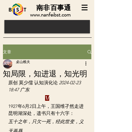
南非
百事通
www.nanfeibst.com
文章
桌山樵夫
知局限，知进退，知光明
原创 
莫少儒
 认知演化论 
2024-02-23 
18:47 广东
1/
1927年6月2日上午，王国维孑然走进
昆明湖深处，遗书只有十六字：
五十之年，只欠一死，经此世变，义
无再辱。