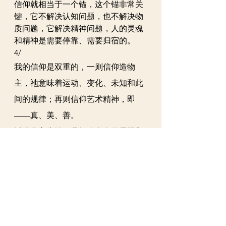
信仰就相当于一个锚，这个锚非常关
键，它不解决认知问题，也不解决物
质问题，它解决精神问题，人的灵魂
和精神是需要停靠、需要归宿的。
4/
我的信仰是双重的，一则信仰造物
主，祂意味着运动、变化、未知和此
间的规律；再则信仰艺术精神，即
——真、美、善。
以造物主为锚，我知晓自身的局限和
内在的冲动；
以艺术精神为锚，我感受生命之可贵
和审美之无限。
历史呈现给我们的是各种不确定，一
切都在迭代。世界不过是一个运动着