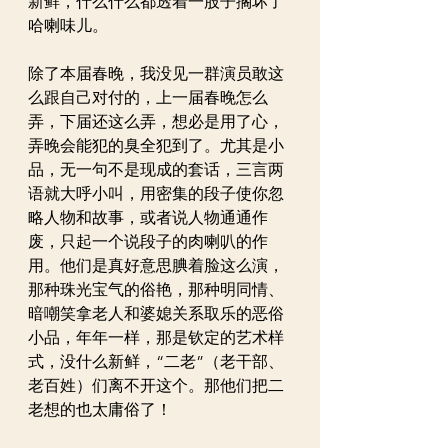
新鲜，什么什么都透着一股子搁坏了
哈喇味儿。
除了本届春晚，我没见一群演员敢这
么跟自己对付的，上一届春晚怎么
弄，下届还这么弄，想必是用了心，
弄晚会能犯的臭全犯到了。尤其是小
品，无一句不是现成的套话，三言两
语就大呼小叫，用密集的段子使你忽
略人物和故事，或者说人物通通作
废，只起一个说段子的肉喇叭的作
用。他们是真好意思腆着脸这么演，
那种珠光宝气的俗艳，那种明同情、
暗嘲笑拿老人和婆媳关系取乐的恶俗
小品，年年一样，那是钦定的艺术样
式，没什么新鲜，“二老”（老干部、
老百姓）们离不开这个。那他们把二
老想的也太庸俗了！