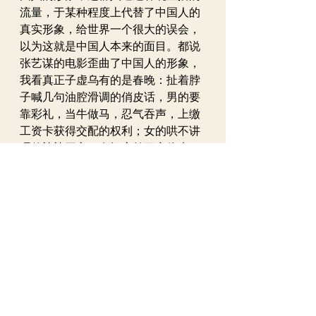
流量，于某种程度上代替了中国人的
真实形象，给世界一个很大的误会，
以为这就是中国人本来的面目。都说
张艺谋的电影歪曲了中国人的形象，
我看真正子虚乌有的是春晚：扯着脖
子喊几句油腔滑调的俏皮话，男的要
靠彩礼，当牛做马，忍气吞声，上缴
工资卡获得交配的权利；女的哄不讲
理的婆婆开心，在闺蜜前冒充傍大
款，对丈夫张嘴就骂抬手就打。父母
长辈几乎都是不通情理，与现实生活
完全脱节的“功能性文盲”，有意见就
寻死觅活，大呼小叫。这不是搞笑，
也与喜庆节日无关，这是妄想症患者
的喃喃自语。
我尽最大善意理解这件事也只能想
到：春晚能播，全在于大伙活得太