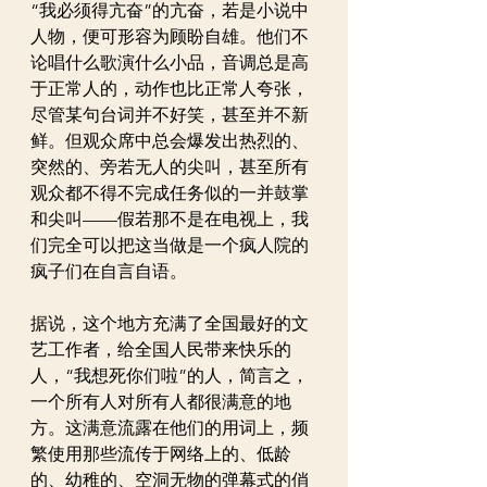
“我必须得亢奋”的亢奋，若是小说中
人物，便可形容为顾盼自雄。他们不
论唱什么歌演什么小品，音调总是高
于正常人的，动作也比正常人夸张，
尽管某句台词并不好笑，甚至并不新
鲜。但观众席中总会爆发出热烈的、
突然的、旁若无人的尖叫，甚至所有
观众都不得不完成任务似的一并鼓掌
和尖叫——假若那不是在电视上，我
们完全可以把这当做是一个疯人院的
疯子们在自言自语。
据说，这个地方充满了全国最好的文
艺工作者，给全国人民带来快乐的
人，“我想死你们啦”的人，简言之，
一个所有人对所有人都很满意的地
方。这满意流露在他们的用词上，频
繁使用那些流传于网络上的、低龄
的、幼稚的、空洞无物的弹幕式的俏