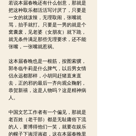
若说本届春晚还有什么创意，那就是
把这种取乐都活活写讨厌了，只要是
一女的就泼辣，无理取闹，张嘴就
骂，抬手就打。只要是一男的就是个
窝囊废，见老婆（女朋友）就下跪，
就无条件满足那些无理要求，还不能
张嘴，一张嘴就惹祸。
这本届春晚也是一根筋，按图索骥，
郭冬临牛莉是什么脾气，以后男女情
侣永远都那样，小胡同赶猪直来直
去，正的邪的最后一齐向观众鞠躬，
恭贺新禧，这是人物吗？这是精神病
人。
中国文艺工作者有一个偏见，那就是
老百姓（老干部）都是无耻庸俗下流
的人，要博得他们一笑，就要在娱乐
的幌子下诲淫诲盗，这在本届春晚里