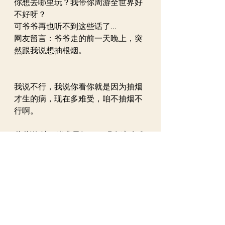
你想去哪里玩？我带你周游全世界好
不好呀？
可爷爷再也听不到这些话了...
网友留言：爷爷走的前一天晚上，突
然跟我说想抽根烟。 
我说不行，我说你看你就是因为抽烟
才生的病，现在多难受，咱不抽烟不
行啊。
爷爷说:抽了半辈子烟了，现在这么难
受就是你们非要我戒烟来的。
我坚持不准他抽烟，因为我是家里的
长孙，自小跟爷爷最亲，所以我敢拒
绝。 
爷爷没得办法，咂了咂嘴，有手指模