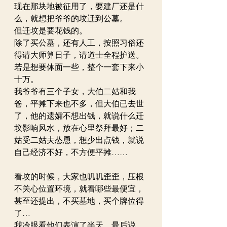
现在那块地被征用了，要建厂还是什
么，就想把爷爷的坟迁到公墓。
但迁坟是要花钱的。
除了买公墓，还有人工，按照习俗还
得请大师算日子，请道士全程护送。
若是想要体面一些，整个一套下来小
十万。
我爷爷有三个子女，大伯二姑和我
爸，平摊下来也不多，但大伯已去世
了，他的遗孀不想出钱，就说什么迁
坟影响风水，放在心里祭拜最好；二
姑受二姑夫怂恿，想少出点钱，就说
自己经济不好，不方便平摊……
看坟的时候，大家也叽叽歪歪，压根
不关心位置环境，就看哪些最便宜，
甚至还提出，不买墓地，买个牌位得
了…
我冷眼看他们表演了半天，最后说，