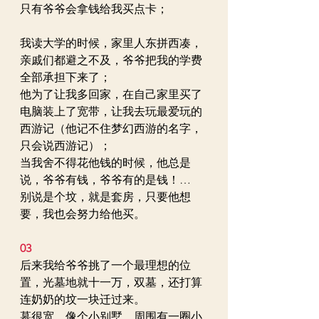
只有爷爷会拿钱给我买点卡；
我读大学的时候，家里人东拼西凑，
亲戚们都避之不及，爷爷把我的学费
全部承担下来了；
他为了让我多回家，在自己家里买了
电脑装上了宽带，让我去玩最爱玩的
西游记（他记不住梦幻西游的名字，
只会说西游记）；
当我舍不得花他钱的时候，他总是
说，爷爷有钱，爷爷有的是钱！…
别说是个坟，就是套房，只要他想
要，我也会努力给他买。
03
后来我给爷爷挑了一个最理想的位
置，光墓地就十一万，双墓，还打算
连奶奶的坟一块迁过来。
墓很宽，像个小别墅，周围有一圈小