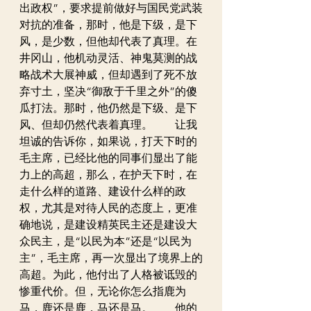
出政权”，要求提前做好与国民党武装
对抗的准备，那时，他是下级，是下
风，是少数，但他却代表了真理。在
井冈山，他机动灵活、神鬼莫测的战
略战术大展神威，但却遇到了死不放
弃寸土，坚决“御敌于千里之外”的傻
瓜打法。那时，他仍然是下级、是下
风、但却仍然代表着真理。　　让我
坦诚的告诉你，如果说，打天下时的
毛主席，已经比他的同事们显出了能
力上的高超，那么，在护天下时，在
走什么样的道路、建设什么样的政
权，尤其是对待人民的态度上，更准
确地说，是建设精英民主还是建设大
众民主，是“以民为本”还是“以民为
主”，毛主席，再一次显出了境界上的
高超。为此，他付出了人格被诋毁的
惨重代价。但，无论你怎么指鹿为
马，鹿还是鹿，马还是马。　　他的