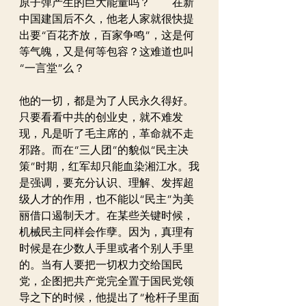
原子弹产生的巨大能量吗？　　在新
中国建国后不久，他老人家就很快提
出要“百花齐放，百家争鸣”，这是何
等气魄，又是何等包容？这难道也叫
“一言堂”么？　　
他的一切，都是为了人民永久得好。
只要看看中共的创业史，就不难发
现，凡是听了毛主席的，革命就不走
邪路。而在“三人团”的貌似“民主决
策”时期，红军却只能血染湘江水。我
是强调，要充分认识、理解、发挥超
级人才的作用，也不能以“民主”为美
丽借口遏制天才。在某些关键时候，
机械民主同样会作孽。因为，真理有
时候是在少数人手里或者个别人手里
的。当有人要把一切权力交给国民
党，企图把共产党完全置于国民党领
导之下的时候，他提出了“枪杆子里面