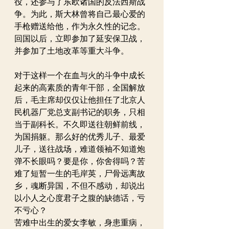
役，还参与了东欧诸国的反法西斯战
争。为此，斯大林曾将自己最心爱的
手枪赠送给他，作为永久性的记念。
回国以后，立即参加了延安保卫战，
并参加了土地改革等重大斗争。
对于这样一个在血与火的斗争中成长
起来的高素质的青年干部，全国解放
后，毛主席却仅仅让他担任了北京人
民机器厂党总支副书记的职务，只相
当于副科长。不久即送往朝鲜前线，
为国捐躯。那么好的优秀儿子、最爱
儿子，送往战场，难道领袖不知道炮
弹不长眼吗？要是你，你舍得吗？苦
难了短暂一生的毛岸英，尸骨远离故
乡，魂断异国，不但不感动，却说出
以小人之心度君子之腹的缺德话，亏
不亏心？
苦难中出生的爱女李敏，身患重病，