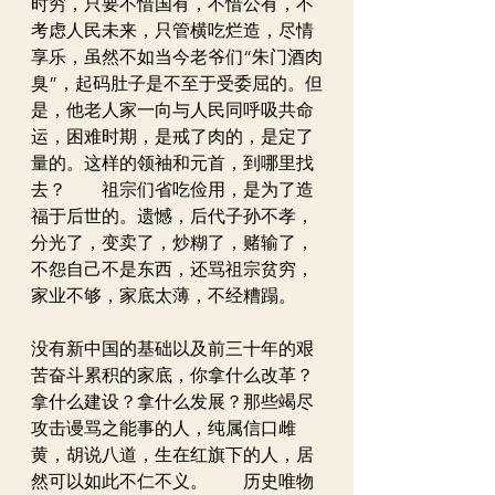
时穷，只要不惜国有，不惜公有，不
考虑人民未来，只管横吃烂造，尽情
享乐，虽然不如当今老爷们“朱门酒肉
臭”，起码肚子是不至于受委屈的。但
是，他老人家一向与人民同呼吸共命
运，困难时期，是戒了肉的，是定了
量的。这样的领袖和元首，到哪里找
去？　　祖宗们省吃俭用，是为了造
福于后世的。遗憾，后代子孙不孝，
分光了，变卖了，炒糊了，赌输了，
不怨自己不是东西，还骂祖宗贫穷，
家业不够，家底太薄，不经糟蹋。　
没有新中国的基础以及前三十年的艰
苦奋斗累积的家底，你拿什么改革？
拿什么建设？拿什么发展？那些竭尽
攻击谩骂之能事的人，纯属信口雌
黄，胡说八道，生在红旗下的人，居
然可以如此不仁不义。　　历史唯物