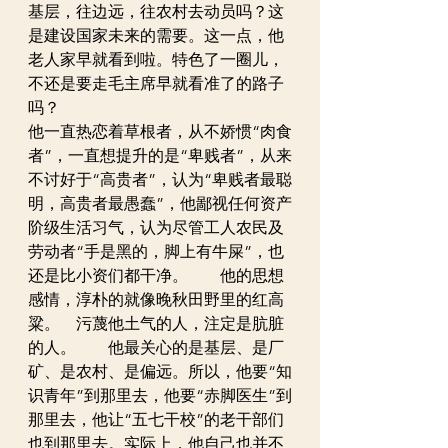
基层，往边远，往农村去动员吗？这
是建设国家未来的需要。这一点，他
老人家早就看到啦。特色了一圈儿，
不还是要走毛主席早就看准了的路子
吗？　　
他一直热恋着草根者，从不娇惯“肉食
者”，一直想提升的是“卑贱者”，从来
不讨好于“高贵者”，认为“卑贱者最聪
明，高贵者最愚蠢”，他鄙视任何资产
阶级生活习气，认为尽管工人农民及
劳动者“手是黑的，脚上有牛屎”，也
还是比小资们都干净。　　他的思想
感情，淳朴的就像晚秋田野里的红高
粱。　污蔑他土气的人，注定是肮脏
的人。　　他最关心的是基层、是厂
矿、是农村、是偏远。所以，他要“知
识青年”到那里去，他要“赤脚医生”到
那里去，他让“五七干校”的老干部们
也到那里去。实际上，他自己也并不