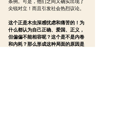
条例。可是，他们之间又确实出现了
尖锐对立！而且引发社会热烈议论。
这个正是木虫深感忧虑和痛苦的！为
什么都认为自己正确、爱国、正义，
但偏偏不能相容呢？这个是不是内卷
和内耗？那么形成这种局面的原因是
什么呢？这种情况会不会蔓延和扩
散？会不会影响社会安定和人民生
活？这样对国家、社会、民族果真有
益处吗？