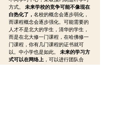
方式。 
未来学校的竞争可能不像现在
白热化了，
名校的概念会逐步弱化，
而课程概念会逐步强化。可能需要的
人才不是北大的学生，清华的学生，
而是在北大修一门课程，在哈佛修一
门课程，你有几门课程的证书就可
以。中小学也是如此。 
未来的学习方
式可以在网络上
，可以进行团队合
作，可以解决大部分的问题。未来的
趋势也可以根据自己的需要随时进行
调节。而且可以自组的建构，随着自
己的个性化去调节。有些学生听不
懂，完全可以听从自己的安排，其实
在北京一些中学已经允许相当多的学
生不进教室学习，自己在图书室里面
学习。
未来形成的评价也会进一步变
化。
未来的评价更多的是过程性的评
价，而不是形成性的评价，不是最终