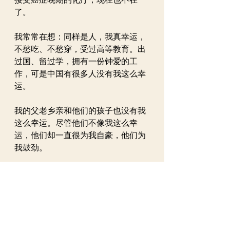
了。
我常常在想：同样是人，我真幸运，
不愁吃、不愁穿，受过高等教育。出
过国、留过学，拥有一份钟爱的工
作，可是中国有很多人没有我这么幸
运。
我的父老乡亲和他们的孩子也没有我
这么幸运。尽管他们不像我这么幸
运，他们却一直很为我自豪，他们为
我鼓劲。
我有些地方和很多执着的科学家们不
一样。哪点不一样？他们因为兴趣驱
使在做科学研究。我有兴趣，但最初
并没有那么强烈的兴趣做研究，我的
兴趣是很晚才培养起来的，驱使我更