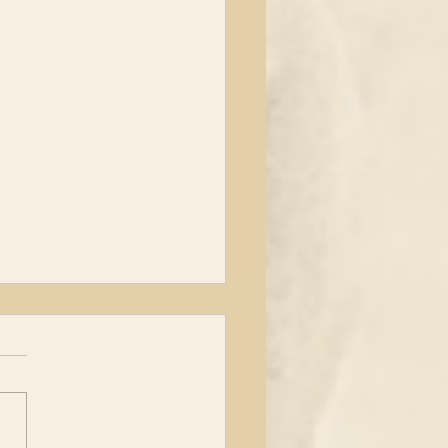
博士：肿瘤越来越高发，
究竟被隐瞒了什么？
作者：罗大伦 北京中医药大
医诊断学博士、曾在
TV《百家讲坛》栏目、主讲