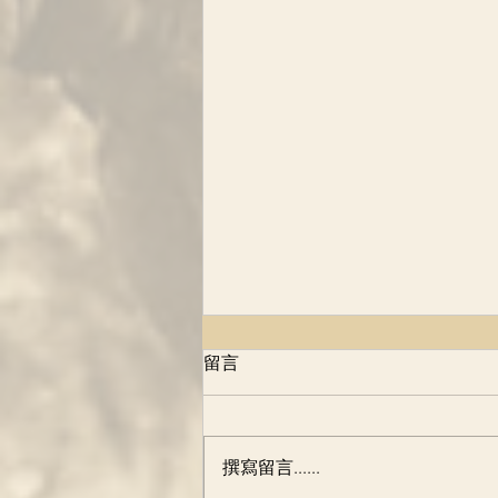
1983年，南非医生和保险公司
留言
的协议，改变了多少人的命
运！
原创 Lydia朱礼平 以下图略 2014年
摄于南非克鲁格国家森林公园
撰寫留言......
一、起源：一个拯救生命却救不了