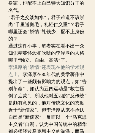
身家，也配不上自己特大知识分子的
名气。
“君子之交淡如水”，君子难道不该崇
尚“千里送鹅毛，礼轻仁义重”？君子
哪里还会“矫情”礼钱少、配不上身份
的？
通过这件小事，笔者实在看不出一众
知识精英怀念和吹嘘的李泽厚的人格
哪里“独立、自由、高洁”了。
李泽厚的“矫情”还表现在他的学术观
点上。
李泽厚在80年代的美学著作中
提出了一些颇有影响力的观点，如“告
别革命”，如认为五四运动是“救亡压
倒了启蒙”。所以他对五四的“反传统”
是颇有意见的，他对传统文化的态度
近于“新儒家”。但李泽厚从来不承认
自己是“新儒家”，反而以一个“马克思
主义者”自诩，认为中国传统中的精华
都必须经过马克思主义的淘洗，而马