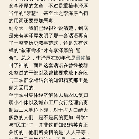
念李泽厚的文章，不过是重拾李泽厚
当年的“牙慧”，甚至比之李泽厚当初
的用词还要更加恶毒。
到今天，我们已经很难说清楚，到底
是先有李泽厚发明了那一套话语再有
了一整套历史叙事范式，还是先有这
样的“叙事需求”才有李泽厚的“迎
合”。总之，李泽厚在80年代是
最终
被
封了神的，而且这套话语在曾经被群
众整过的干部以及曾被要求放下身段
与工农群众相结合的知识精英那里是
颇为受用的。
至于农村集体经济解体以后农民复归
弱小个体以及城市工厂实行经理负责
制后工人地位下降，对于占人口绝大
多数的人们，是不是真的更加“科学”
与“民主”了，并非这群知识精英真正
关切的，他们所关切的是“人人平等，