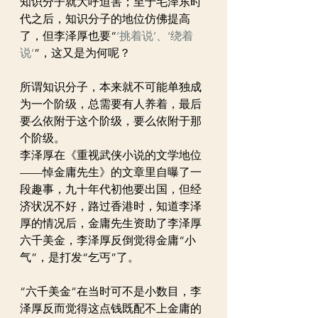
知识分子就大呼迫害；至于毛泽东时
代之后，知识分子的地位仿佛提高
了，但李泽厚也要“
‘挑着说’、‘绕着
说’
”，这又是为何呢？
所谓知识分子，本来就不可能单独成
为一个阶级，总需要有人养着，最后
要么依附于这个阶级，要么依附于那
个阶级。
李泽厚在《重视武侠小说的文学地位
——悼金庸先生》的文章里自曝了一
段趣事，九十年代初他要出国，但经
济状况不好，路过香港时，知道李泽
厚的情况后，金庸先生资助了李泽厚
六千美金，李泽厚反倒觉得金庸“小
气”，是打发“乞丐”了。
“六千美金”在当时可不是小数目，李
泽厚反而觉得这点钱既配不上金庸的