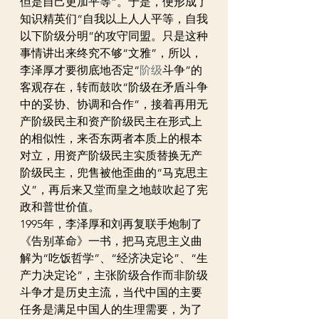
但是自己更加平等”。于是，便形成了
知识精英们“自我以上人人平等，自我
以下阶级分明”的攻守同盟。只是这种
事情讲出来终究不够“文雅”，所以，
李泽厚才要彻底地否定“
阶级
斗争”的
客观存在，转而鼓吹“阶级在矛盾斗争
中的妥协、协调和合作”，接着再用无
产阶级民主和资产阶级民主在形式上
的相似性，来否东两者本质上的根本
对立，用资产阶级民主实质替换无产
阶级民主，兜售被他歪曲的“马克思主
义”，再后来又堂而皇之地鼓吹起了宪
政和普世价值。
1995年，李泽厚和刘再复联手炮制了
《告别革命》一书，把马克思主义曲
解为“吃饭哲学”、“经济决定论”、“生
产力决定论”，主张阶级合作而非阶级
斗争才是历史主流，当代中国的主要
任务是满足中国人的生理需要，为了