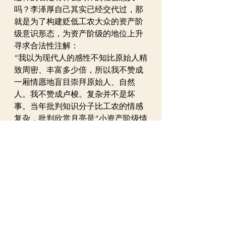
吗？李泽厚自己其实已经交代过，那
就是为了构建贬低工农大众的资产阶
级意识形态，为资产阶级的地位上升
寻求合法性注解：
“我以为现代人的感性不知比原始人精
致周密、丰富多少倍，所以我不赞成
一厢情愿地盲目崇拜原始人、自然
人。我不赞成卢梭。复杂并不是坏
事。当年批判知识分子比工农的情感
复杂，批判欣赏月亮是“小资产阶级情
调”，我想，难道看月亮联系到大饼就
是高超、优越的工农情调吗？”
到今天，作为“工具人”的李泽厚的历
史使命其实早已完成，主流意识形态
通过李泽厚这样的“桥”最终通向了美
国，个人主义取代了集体主义，消费
主义取代了理想主义。
易中天在
《书生意气》
一书中也讲了