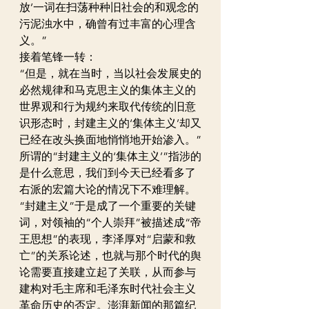
放’一词在扫荡种种旧社会的和观念的
污泥浊水中，确曾有过丰富的心理含
义。”
接着笔锋一转：
“但是，就在当时，当以社会发展史的
必然规律和马克思主义的集体主义的
世界观和行为规约来取代传统的旧意
识形态时，封建主义的‘集体主义’却又
已经在改头换面地悄悄地开始渗入。”
所谓的“封建主义的‘集体主义’”指涉的
是什么意思，我们到今天已经看多了
右派的宏篇大论的情况下不难理解。
“封建主义”于是成了一个重要的关键
词，对领袖的“个人崇拜”被描述成“帝
王思想”的表现，李泽厚对“启蒙和救
亡”的关系论述，也就与那个时代的舆
论需要直接建立起了关联，从而参与
建构对毛主席和毛泽东时代社会主义
革命历史的否定。澎湃新闻的那篇纪