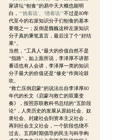
家讲坛“刨食”的易中天大概也能明
白，
“‘挑着说’、‘绕着说’”
不过是80年
代至今的右派知识分子们刨食的基本
要领之一；反倒是魏巍这样左派知识
分子真的秉笔直言，最后没了个“好结
果”。
当然，“工具人”最大的价值自然不是
“指路”，如上面所说，李泽厚不讲那
番话也有人会讲，李泽厚一类的知识
分子最大的价值还是“修史”作舆论鼓
吹。
“救亡压倒启蒙”的说法出自李泽厚80
年代的长文《启蒙与救亡的双重变
奏》，按照苏联教科书总结的“五阶段
论”，人类历史的发展从原始社会、奴
隶社会、封建社会到资本主义社会，
再到社会主义社会，一个阶段也绕不
过去。五四时期倡导的民主与科学构