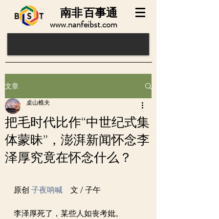
南非
百事通
www.nanfeibst.com
文章
桌山樵夫
把毛时代比作“中世纪式集
体蒙昧”，澎湃新闻怀念李
泽厚究竟在怀念什么？
原创 
子夜呐喊
    文 / 子午
李泽厚死了，某些人如丧考妣。