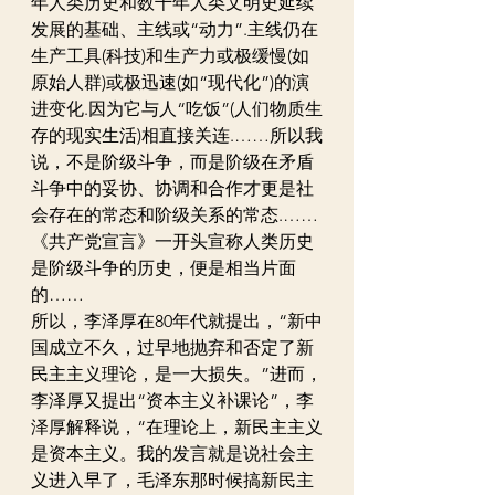
年人类历史和数千年人类文明史延续
发展的基础、主线或“动力”.主线仍在
生产工具(科技)和生产力或极缓慢(如
原始人群)或极迅速(如“现代化”)的演
进变化.因为它与人“吃饭”(人们物质生
存的现实生活)相直接关连.……所以我
说，不是阶级斗争，而是阶级在矛盾
斗争中的妥协、协调和合作才更是社
会存在的常态和阶级关系的常态.……
《共产党宣言》一开头宣称人类历史
是阶级斗争的历史，便是相当片面
的……
所以，李泽厚在80年代就提出，“新中
国成立不久，过早地抛弃和否定了新
民主主义理论，是一大损失。”进而，
李泽厚又提出“资本主义补课论”，李
泽厚解释说，“在理论上，新民主主义
是资本主义。我的发言就是说社会主
义进入早了，毛泽东那时候搞新民主