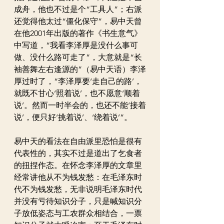
成舟，他也不过是个“工具人”；右派
还觉得他太过“僵化保守”，易中天曾
在他2001年出版的著作《书生意气》
中写道，“我看李泽厚是没什么事可
做、没什么路可走了”，大意就是“长
袖善舞左右逢源的”（易中天语）李泽
厚过时了，“李泽厚要‘走自己的路’，
就既不甘心‘照着说’，也不愿意‘顺着
说’。然而一时半会的，也还不能‘接着
说’，便只好‘挑着说’、‘绕着说’”。
易中天的看法在自由派里恐怕是很有
代表性的，其实不过是道出了乞食者
的扭捏作态。在怀念李泽厚的文章里
经常讲他从不为钱发愁：在毛泽东时
代不为钱发愁，无非说明毛泽东时代
并没有亏待知识分子，只是喊知识分
子放低姿态与工农群众相结合，一票