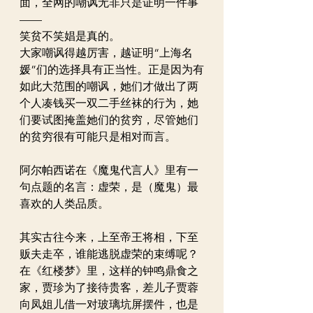
面，全网的嘲讽无非只是证明一件事
——
笑贫不笑娼是真的。
大家嘲讽得越厉害，越证明“上海名
媛”们的选择具有正当性。正是因为有
如此大范围的嘲讽，她们才做出了两
个人凑钱买一双二手丝袜的行为，她
们要试图掩盖她们的贫穷，尽管她们
的贫穷很有可能只是相对而言。
阿尔帕西诺在《魔鬼代言人》里有一
句点题的名言：虚荣，是（魔鬼）最
喜欢的人类品质。
其实古往今来，上至帝王将相，下至
贩夫走卒，谁能逃脱虚荣的束缚呢？
在《红楼梦》里，这样的钟鸣鼎食之
家，贾珍为了接待贵客，差儿子贾蓉
向凤姐儿借一对玻璃坑屏摆件，也是