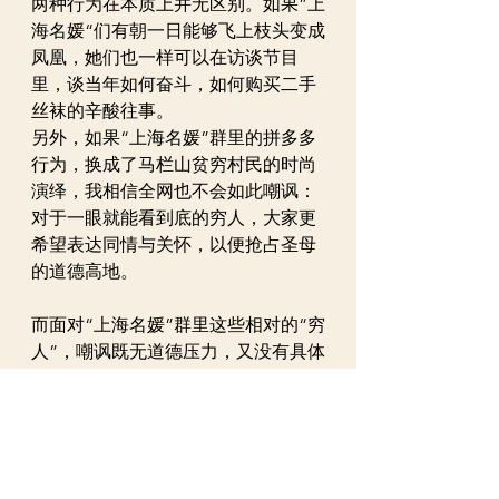
两种行为在本质上并无区别。如果”上
海名媛“们有朝一日能够飞上枝头变成
凤凰，她们也一样可以在访谈节目
里，谈当年如何奋斗，如何购买二手
丝袜的辛酸往事。
另外，如果“上海名媛”群里的拼多多
行为，换成了马栏山贫穷村民的时尚
演绎，我相信全网也不会如此嘲讽：
对于一眼就能看到底的穷人，大家更
希望表达同情与关怀，以便抢占圣母
的道德高地。
而面对“上海名媛”群里这些相对的“穷
人”，嘲讽既无道德压力，又没有具体
指向，安全而无后患。
在一切向“钱”看的社会里，被嘲讽者
和嘲讽者，其实是一枚硬币的正反
面。