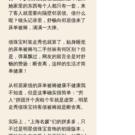
她家里的东西每个人都只有一套，来
了客人就需要向隔壁邻居借。借什么
呢？镜头记录里，舒畅向邻居借来了
床单被褥，满满一大捧。
借珠宝时装走秀也就算了，贴身睡觉
的床单被褥与二手丝袜有何区别？但
是，弹幕飘过，网友的留言全是对舒
畅的赞扬：断舍离，这样的生活才简
单健康！
从邻居家借的床单被褥健康不健康我
不知道，但是这事确实很简单：“穷
人”拼团开个房租个车就是虚荣，明星
走秀借珠宝待客借被褥就是断舍离。
实际上，“上海名媛"们的拼多多，只
不过是明星借珠宝首饰的初级版本，