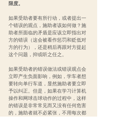
限度。
如果受助者要有所行动，或者提出一
个错误的观点，施助者该如何做？施
助者所面临的矛盾是应该立即指出对
方的错误（这会被看作惩罚和贬低对
方的行为），还是稍后再跟对方提起
这个问题，抑或听之任之。
如果受助者的错误做法或错误观点会
立即产生负面影响，例如，学车者想
要转向单行车道，显然施助者要立即
予以纠正。但是，如果在学习计算机
操作和网球击球动作的过程中，这样
的错误是非常常见而又没有任何危害
的，施助者就不必紧张，不用每次都
指出学习者的错误。如果学习者可以
学会找出自己的毛病，那么这将树立
起他的自尊心。我也发现，在扮演类