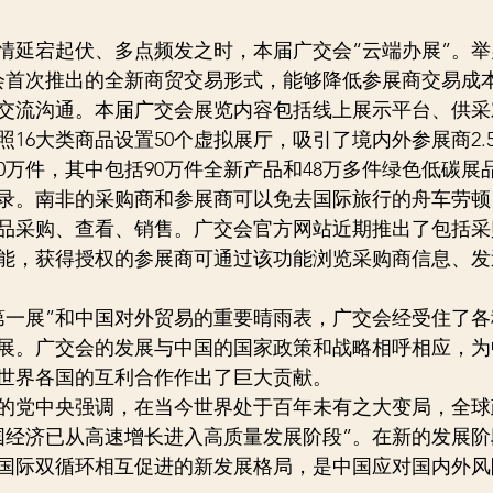
情延宕起伏、多点频发之时，本届广交会“云端办展”。
广交会首次推出的全新商贸交易形式，能够降低参展商交易成
交流沟通。本届广交会展览内容包括线上展示平台、供采
16大类商品设置50个虚拟展厅，吸引了境内外参展商2.
0万件，其中包括90万件全新产品和48万多件绿色低碳展
录。南非的采购商和参展商可以免去国际旅行的舟车劳顿
品采购、查看、销售。广交会官方网站近期推出了包括采
能，获得授权的参展商可通过该功能浏览采购商信息、发
“第一展”和中国对外贸易的重要晴雨表，广交会经受住了
展。广交会的发展与中国的国家政策和战略相呼相应，为
世界各国的互利合作作出了巨大贡献。
的党中央强调，在当今世界处于百年未有之大变局，全球
国经济已从高速增长进入高质量发展阶段”。在新的发展
国际双循环相互促进的新发展格局，是中国应对国内外风