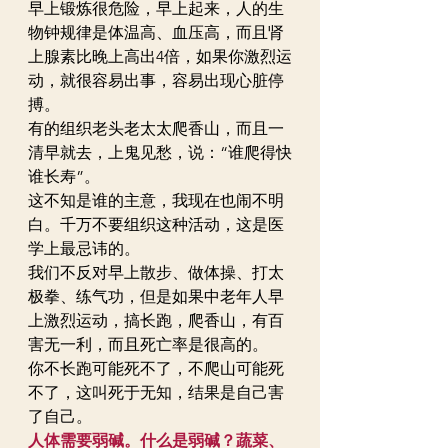
早上锻炼很危险，早上起来，人的生
物钟规律是体温高、血压高，而且肾
上腺素比晚上高出4倍，如果你激烈运
动，就很容易出事，容易出现心脏停
搏。
有的组织老头老太太爬香山，而且一
清早就去，上鬼见愁，说：“谁爬得快
谁长寿”。
这不知是谁的主意，我现在也闹不明
白。千万不要组织这种活动，这是医
学上最忌讳的。
我们不反对早上散步、做体操、打太
极拳、练气功，但是如果中老年人早
上激烈运动，搞长跑，爬香山，有百
害无一利，而且死亡率是很高的。
你不长跑可能死不了，不爬山可能死
不了，这叫死于无知，结果是自己害
了自己。
人体需要弱碱。什么是弱碱？蔬菜、