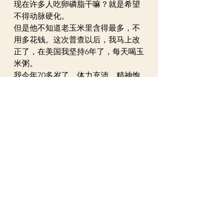
现在许多人吃卵磷脂干嘛？就是希望
不得动脉硬化。
但是他不知道老玉米里含得最多，不
用多花钱。这次普查以后，我马上改
正了，在美国我坚持6年了，每天喝玉
米粥。
我今年70多岁了，体力充沛、精神饱
满，嗓音洪亮、底气十足，而且脸上
没有皱纹。什么原因？喝玉米粥喝
的，信不信由你。
你喝你的牛奶，我喝我的玉米粥，咱
们看谁活得长。
"谷"的第二是荞麦。
为什么提荞麦？现在人都“三高”，即
高血压、高血脂、高血糖。荞麦是“三
降”，它降血压、降血脂、降血糖。
荞麦里含有18%的纤维素，吃荞麦的
人不容易得胃肠道癌症。我们坐办公