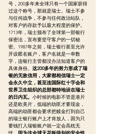
号，200多年来全球只有一个国家获得
过这个称号，那就是瑞士。瑞士不参
与任何战争，不参与任何政治站队，
对客户的存款予以最大程度的保护。
1713年，瑞士颁布了全球第一部银行
保密法，宣布要坚守客户的一切秘
密。1987年之前，瑞士银行甚至允许
开设匿名账户，客户名就是一串数
字，连银行主管都没办法知道客户的
具体身份。
这200多年的努力形成了瑞
银的无敌信用，大家都相信瑞士一定
会永久中立，甚至连国际红十字会和
世界卫生组织的总部都特地设在瑞士
的日内瓦。
小时候的电影不管是港片
还是欧美片，低端的劫匪才要现金，
高端的劫匪都会要求把赎金打到自己
的瑞士银行账户上才肯放人，因为只
要钱打入瑞银账户就一定会高枕无
忧。
因为这全球天花板级别的安全性