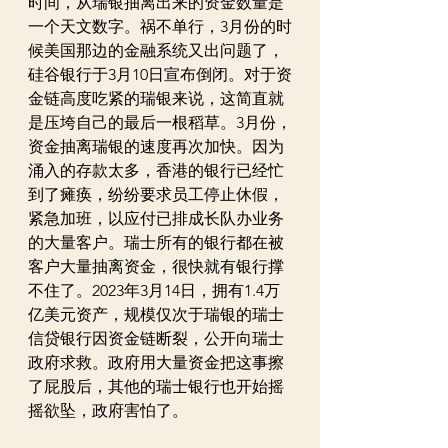
时间，从瑞银抽离出来的资金数量是
一个天文数字。祸不单行，3月份的时
候美国那边的金融系统又出问题了，
硅谷银行于3月10日宣布倒闭。对于资
金链高度吃紧的瑞银来说，这简直就
是压垮自己的最后一根稻草。3月份，
资金抽离瑞银的速度再次加快。因为
涌入的存款太多，香港的银行已经忙
到了瘫痪，纷纷要求员工停止休假，
紧急加班，以应付已排成长队办业务
的大量客户。瑞士所有的银行都在被
客户大量抽离资金，很快就有银行撑
不住了。2023年3月14日，拥有1.4万
亿美元资产，规模仅次于瑞银的瑞士
信贷银行因资金链断裂，公开向瑞士
政府求救。政府用大量资金把这事擦
了屁股后，其他的瑞士银行也开始摇
摇欲坠，政府害怕了。