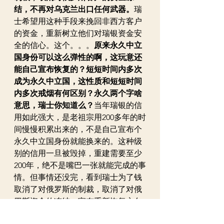
结，不再对乌克兰出口任何武器。
瑞
士希望用这种手段来挽回非西方客户
的资金，重新树立他们对瑞银资金安
全的信心。这个。。。
原来永久中立
国身份可以这么弹性的啊，这玩意还
能自己宣布恢复的？短短时间内多次
成为永久中立国，这性质和短短时间
内多次戒烟有何区别？永久两个字啥
意思，瑞士你知道么？
当年瑞银的信
用如此强大，是老祖宗用200多年的时
间慢慢积累出来的，不是自己宣布个
永久中立国身份就能换来的。这种级
别的信用一旦被毁掉，重建需要至少
200年，绝不是嘴巴一张就能完成的事
情。但事情还没完，看到瑞士为了钱
取消了对俄罗斯的制裁，取消了对俄
罗斯资金的冻结，宣布重新恢复永久
中立国之后，美国火了。制裁俄罗斯