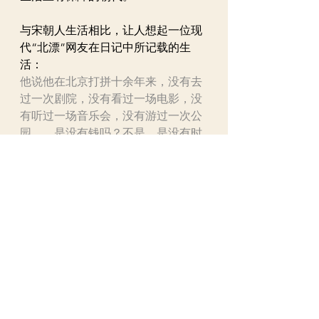
与宋朝人生活相比，让人想起一位现
代“北漂”网友在日记中所记载的生
活：
他说他在北京打拼十余年来，没有去
过一次剧院，没有看过一场电影，没
有听过一场音乐会，没有游过一次公
园……是没有钱吗？不是。是没有时
间吗？也不全是。主要的原因是：没
有心情！一想着房子每月上万还贷 、
孩子上各种培训班的费用、工作上的
巨大压力、还有不敢生病……你说，
我有心情买一张票，坐到辉煌的大厅
里，去听高雅的交响乐吗？
真是不比不知道，两厢一对比吓一
跳，因此，才有网友向武大郎先生致
以最深沉的敬意！