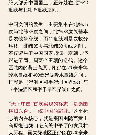
绝大部分中国国土，正好处在北纬40
度线与北纬35度线之间。
中国文明的发生，主要集中在北纬35
度与北纬38度之间，北纬38度线基本
是农牧争夺线，而41度线则是农牧分
界线。北纬35度与北纬38度线之间，
不仅诞生了中国国家起源—夏朝，还
跟进了商、周两个王朝的迭代。这个
区域内的黄土高原，刚好在800毫米等
降水量线和400毫米等降水量线之间，
也就是（湿润区和半湿润区界线）与
（半湿润区和半干旱区界线）之间。
“天下中国”首次实现的标志，是秦国
横扫六合，一统中国的霸业
。这个标
志的内在核心，就是秦国由陇西黄土
高原翻越陇山进入关中平原的发展壮
大历程。而关陇地区正好也在800毫米