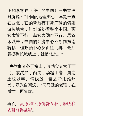
正如李零在《我们的中国》一书首发
时所说：“中国的地理重心，早期一直
在西北，它的背后有非常广阔的骑射
游牧地带，时刻威胁着整个中国。离
它太近不行，离它太远也不行。尽管
宋以来，中国的经济中心不断向东南
转移，但政治中心反而往北挪，最后
竟挪到长城线上，就是北京。”
“夫作事者必于东南，收功实者常于西
北。故禹兴于西羌，汤起于亳，周之
王也以丰、镐伐殷，秦之帝用雍州
兴，汉兴自蜀汉。”司马迁的老话，在
后世一再复盘。
再次，
高原和平原优势互补，游牧和
农耕相得益彰
。