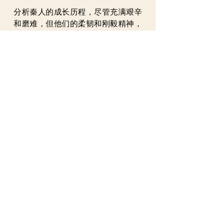
分析秦人的成长历程，尽管充满艰辛
和磨难，但他们的柔韧和刚毅精神，
千年之后回望起来，依然会催人激
越、感怀万千。他们的这种精神，正
源自他们成长的特殊环境。
早期秦人在陇西高原与戎狄民族斗
争，练就的是刚毅果敢，他们善养马
匹，在游牧世界来去如风。后来进入
关中平原，又获得了那里先进的农耕
技术和敦厚的周文化滋养，战马加粮
食等于最丰厚的物质基础，果勇加务
实促成了最激进的进取精神，此时的
秦人成了战无不胜攻无不克的王者之
师，他们俯冲华北，俯冲江南，自然
一路无敌。
高原和平原的互动，实质是游牧文明