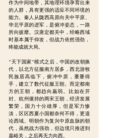
作为中间地带，其地理环境孕育出来
的人群，具有更强的适应不同环境的
能力。秦人从陇西高原向关中平原、
华北平原的进军，是俯冲姿态，一路
所向披靡。汉唐定都关中，经略西域
时基本属于仰攻，但战力依然强劲，
终能成就大局。
“天下国家”模式之后，中国的改朝换
代，以北方征服南方居多，西北游牧
民族居高临下，俯冲中原，屡屡得
手，建立了数代征服王朝。而定都南
方的王朝，都趋向羸弱。比如在开
封、杭州僵持的两宋王朝，经济发展
繁荣，国力十分雄厚，但是军力惨
淡，区区西夏小国都奈何不得，更遑
论西域。明朝作为复兴中原血脉的朝
代，虽然战力强劲，但边境只推进到
嘉峪关，之后再无力向西。