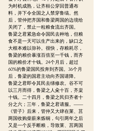
为时机成熟，让齐桓公穿回普通布
料，并下令全国之人禁穿鲁缟。然
后，管仲把齐国和鲁梁两国的边境给
关闭了，禁止一粒粮食流出齐国。
鲁梁之君紧急命令国民去种地，但粮
食不是一天可以生产出来的，缺口之
大根本难以弥补。很快，存粮耗尽，
鲁梁的粮价暴涨百倍至一千钱，而齐
国的粮价才十钱。24个月后，超过
60%的鲁梁国民投奔到齐国。36个月
后，鲁梁的国君主动向齐国请降。
鲁梁之君即令其民去绨修农。谷不可
以三月而得，鲁梁之人籴十百，齐粜
十钱。二十四月，鲁梁之民归齐者十
分之六；三年，鲁梁之君请服。——
《管子》后来，管仲又大肆在莱、莒
两国收购柴薪来炼铜，勾引两年之后
又是一个反手断粮，导致莱、莒两国