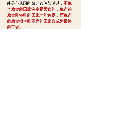
能是仆从国的命。管仲曾说过，
不生
产粮食的国家注定是灭亡的，生产的
粮食刚够吃的国家才能称霸，而生产
的粮食根本吃不完的国家会成为最终
的王者。 
“不生粟之国亡，粟生而死者霸，粟生
而不死者王。”——《管子》但是在中
国，长期以来都有一帮
经济砖家
，抱
着一堆所谓的自由市场的书籍在东施
效颦，认为中国应该放弃粮食保护制
度，放弃18亿亩耕地红线，从美国进
口低价粮食，让自由市场来决定一
切。利用相对比较分工优势，中国生
产低端工业品赚取利润，然后从美国
进口粮食，多爽，日子过的美滋滋。
如果让他们来制定国策，中国要么会
成为不战而降的鲁国，要么会成为被
迫低头的楚国。
有些人的智慧，不配
给2600年前的古人提鞋。