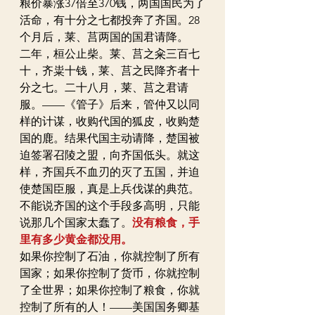
粮价暴涨37倍至370钱，两国国民为了
活命，有十分之七都投奔了齐国。28
个月后，莱、莒两国的国君请降。
二年，桓公止柴。莱、莒之籴三百七
十，齐粜十钱，莱、莒之民降齐者十
分之七。二十八月，莱、莒之君请
服。——《管子》后来，管仲又以同
样的计谋，收购代国的狐皮，收购楚
国的鹿。结果代国主动请降，楚国被
迫签署召陵之盟，向齐国低头。就这
样，齐国兵不血刃的灭了五国，并迫
使楚国臣服，真是上兵伐谋的典范。
不能说齐国的这个手段多高明，只能
说那几个国家太蠢了。
没有粮食，手
里有多少黄金都没用。
如果你控制了石油，你就控制了所有
国家；如果你控制了货币，你就控制
了全世界；如果你控制了粮食，你就
控制了所有的人！——美国国务卿基