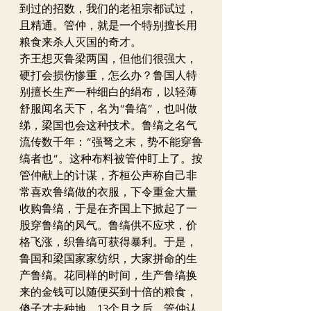
到过的招数，我们的老祖宗都试过，
且精通。管仲，就是一个特别擅长用
粮食来杀人灭国的奇才。 
齐王想灭鲁梁两国，但他们很强大，
硬打会损伤惨重，怎么办？鲁国人特
别擅长生产一种细白的绢布，以轻薄
舒服闻名天下，名为“鲁缟”，也叫做
绨，梁国也会这种技术。鲁缟之名气
流传数千年：“强弩之末，势不能穿鲁
缟者也”。这种布料被管仲盯上了。按
管仲献上的计谋，齐桓公声称自己非
常喜欢鲁缟做的衣服，下令重金大量
收购鲁缟，于是在齐国上下掀起了一
股穿鲁缟的风气。鲁缟供不应求，价
格飞涨，织鲁缟可获得暴利。于是，
鲁国和梁国家家纺织，大家拼命的生
产鲁缟。花同样的时间，生产鲁缟换
来的金钱可以随便买到十倍的粮食，
傻子才去种地。13个月之后，管仲认