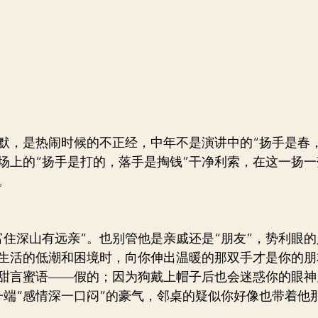
默，是热闹时候的不正经，中年不是演讲中的“扬手是春
场上的“扬手是打的，落手是掏钱”干净利索，在这一扬
。
富住深山有远亲”。也别管他是亲戚还是“朋友”，势利眼
生活的低潮和困境时，向你伸出温暖的那双手才是你的朋
甜言蜜语——假的；因为狗戴上帽子后也会迷惑你的眼神
一端“感情深一口闷”的豪气，邻桌的疑似你好像也带着他