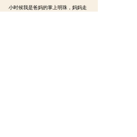
小时候我是爸妈的掌上明珠，妈妈走
以后，家里发生了巨大的变化，温馨
的家像庞贝城一样瞬间消失了，爸爸
出海远行遇到了狂风巨浪。我懂得了
什么是生离死别。
1979年10月，在爸爸动手术一年之
后，我也开刀做了手术。在手术室的
水银灯下，我逐渐平静下来。那时爸
爸正在治疗中，尽管他心中很惦记
我，却由于种种无奈没有去成医院。
一个周末，一位老同事约我去她家坐
坐。不知为什么，这次我破例来到老
同事位于东城区的家。老同事关心地
问我：“去看老父亲了吗？你一定要去
看他，他现在需要你！”提到家和父
亲，我深深低下了头。