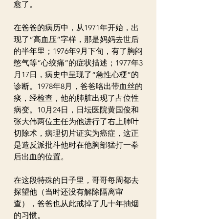
愈了。
在爸爸的病历中，从1971年开始，出
现了“高血压”字样，那是妈妈去世后
的半年里；1976年9月下旬，有了胸闷
憋气等“心绞痛”的症状描述；1977年3
月17日，病史中呈现了“急性心梗”的
诊断。1978年8月，爸爸咯出带血丝的
痰，经检查，他的肺脏出现了占位性
病变。10月24日，日坛医院黄国俊和
张大伟两位主任为他进行了右上肺叶
切除术，病理切片证实为癌症，这正
是造反派批斗他时在他胸部猛打一拳
后出血的位置。
在这段特殊的日子里，哥哥每周都去
探望他（当时还没有解除隔离审
查），爸爸也从此戒掉了几十年抽烟
的习惯。