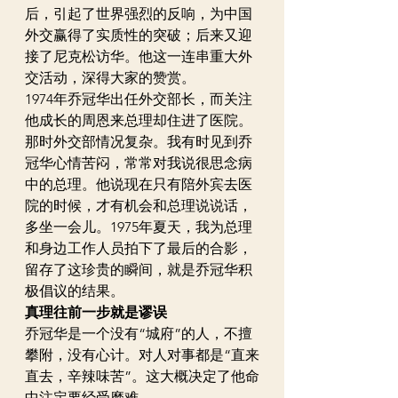
后，引起了世界强烈的反响，为中国
外交赢得了实质性的突破；后来又迎
接了尼克松访华。他这一连串重大外
交活动，深得大家的赞赏。
1974年乔冠华出任外交部长，而关注
他成长的周恩来总理却住进了医院。
那时外交部情况复杂。我有时见到乔
冠华心情苦闷，常常对我说很思念病
中的总理。他说现在只有陪外宾去医
院的时候，才有机会和总理说说话，
多坐一会儿。1975年夏天，我为总理
和身边工作人员拍下了最后的合影，
留存了这珍贵的瞬间，就是乔冠华积
极倡议的结果。
真理往前一步就是谬误
乔冠华是一个没有“城府”的人，不擅
攀附，没有心计。对人对事都是“直来
直去，辛辣味苦”。这大概决定了他命
中注定要经受磨难。