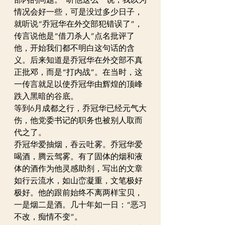
情况会好一些，可是没过多少日子，
就听说“乔冠华在外交部犯错误了”，
传言说他是“借刀杀人”点名批评了
他，开始我们都不明白这句话的含
义。后来知道是乔冠华在外交部不真
正批邓，而是“打内战”。在当时，这
一传言就足以使乔冠华由辉煌的顶峰
跌入黑暗的谷底。
等到6月成都之行，乔冠华已经元气大
伤，他党委书记的职务也被别人取而
代之了。
乔冠华爱抽烟，吞云吐雾。乔冠华爱
喝酒，腾云驾雾。有了固体的烟和液
体的酒作为他灵感助剂，写出的文章
如行云流水，如山峦凝重，文笔极好
极好。他的跟前始终不离两样宝贝，
一是烟二是酒。几十年如一日：“恶习
不改，痴情不变”。