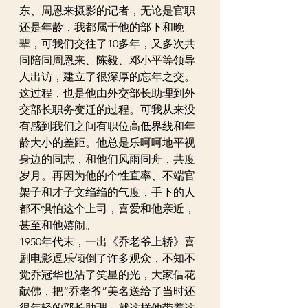
东、周恩来摄影的记者，无论是官职
还是年龄，我都属于他的部下和晚
辈，可我们交往了10多年，又多次共
同陪同周恩来、陈毅、邓小平等领导
人出访，建立了很深厚的忘年之交。
这过程，也是他由外交部长助理到外
交部长职务变迁的过程。可我从来没
有感到我们之间有职位高低界线和年
龄大小的差距。他总是乐呵呵地平视
身边的同志，和他们风雨同舟，共度
岁月。再因为他的个性直率、不端官
架子和才子文绉绉的气度，手下的人
都不惧怕这个上司，喜爱和他亲近，
甚至和他嬉闹。
1950年代末，一出《乔老爷上轿》喜
剧电影逗乐倾倒了许多观众，不知不
觉乔冠华也沾了笑星的光，大家借花
献佛，把“乔老爷”美名送给了当时还
很年轻的部长助理。就这样他带着这