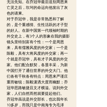
无法先知。在乔冠华最后送别周恩来
亡灵之后，坎坷的命运向他发出了灰
色的请柬。
对于乔冠华，我是非常熟悉和了解
的，是个重感情、生性活跃的才子型
的好人。在新中国第一代领袖时期的
外交史上，有3个人的形象在我的摄影
镜头里特别富有个性：一个是周恩
来，具有儒雅风度的外交家；一个是
陈毅，具有大将风度的外交家；再一
个就是乔冠华，具有才子风度的外交
家。他们配合默契，各显丰采，为新
中国打开了通往世界的外交大门。他
们各有千秋各有特点：周恩来严谨庄
重而敏锐；陈毅潇洒大度而幽默；乔
冠华思路敏捷且文才横溢。说到外交
家，人们自然而然就要提起他们。
乔冠华虽说是外交部长，也比我年长
10多岁，而我只是中南海专为毛泽