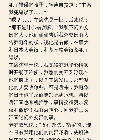
犯了错误的孩子，轻声自责道：“主席
我犯错误了……”
“嗯？……”主席先是一怔，后来说：
“那不是什么错误嘛。”我私下问外交
部的人，他们偷偷告诉我外交部有人
告乔冠华的状，说他是右倾，在联大
和日本人会谈，和基辛格会谈都犯了
错误。
主席这样一说，我觉得乔冠华心情顿
时开朗了许多，熟悉的笑容又浮现在
他的脸上了，以为主席发话，那些整
他的人要收敛些。可是后来，乔冠华
的日子似乎反而更加充满危机。再以
后江青也乘机插手，事情变得更加复
杂和微妙！我有点担心，问老乔怎么
江青过问外交部的事。
老乔叹气说：“没有办法，指定的，现
在只有我用他们的内部矛盾，先解决
部内的问题。”听他这么一说，我以为