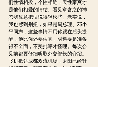
们性情相投，个性相近，天性豪爽才
是他们相爱的情结。看见章含之的神
态我故意把话说得轻松些。老实说，
我也感到别扭，如果是周总理、邓小
平同志，这些事情不用你跟在后头提
醒，他比你还要认真，材料要是准备
得不全面，不受批评才怪哩。每次会
见前都要仔细听取外交部长的介绍。
飞机抵达成都双流机场，太阳已经升
得很高了，花了两个多小时才到宾
馆。我们在宾馆住下后，大家也不想
睡觉，嚷嚷要出去看看“杜甫草堂”，
本来我最不喜欢逛景，可大家见我手
里有留影的家伙，哪肯放过我？非要
我拿相机为他们“喀嚓”几张，也为瞻
仰过大诗圣留个证明吧。
成都是著名的历史古城，具有辉煌的
历史，文物古迹遍布城市角落。但那
是“文化大革命”时代，都关闭了。于