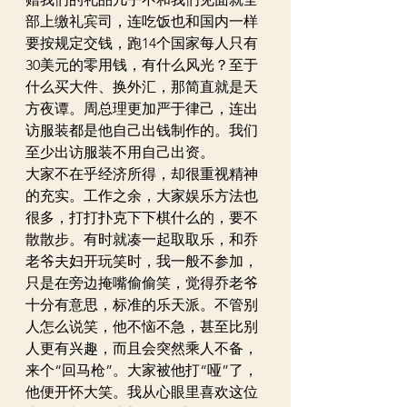
部上缴礼宾司，连吃饭也和国内一样
要按规定交钱，跑14个国家每人只有
30美元的零用钱，有什么风光？至于
什么买大件、换外汇，那简直就是天
方夜谭。周总理更加严于律己，连出
访服装都是他自己出钱制作的。我们
至少出访服装不用自己出资。
大家不在乎经济所得，却很重视精神
的充实。工作之余，大家娱乐方法也
很多，打打扑克下下棋什么的，要不
散散步。有时就凑一起取取乐，和乔
老爷夫妇开玩笑时，我一般不参加，
只是在旁边掩嘴偷偷笑，觉得乔老爷
十分有意思，标准的乐天派。不管别
人怎么说笑，他不恼不急，甚至比别
人更有兴趣，而且会突然乘人不备，
来个“回马枪”。大家被他打“哑”了，
他便开怀大笑。我从心眼里喜欢这位