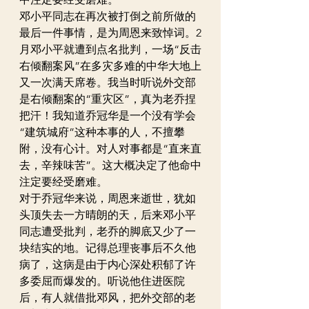
邓小平同志在再次被打倒之前所做的
最后一件事情，是为周恩来致悼词。2
月邓小平就遭到点名批判，一场“反击
右倾翻案风”在多灾多难的中华大地上
又一次满天席卷。我当时听说外交部
是右倾翻案的“重灾区”，真为老乔捏
把汗！我知道乔冠华是一个没有学会
“建筑城府”这种本事的人，不擅攀
附，没有心计。对人对事都是“直来直
去，辛辣味苦”。这大概决定了他命中
注定要经受磨难。
对于乔冠华来说，周恩来逝世，犹如
头顶失去一方晴朗的天，后来邓小平
同志遭受批判，老乔的脚底又少了一
块结实的地。记得总理丧事后不久他
病了，这病是由于内心深处积郁了许
多委屈而爆发的。听说他住进医院
后，有人就借批邓风，把外交部的老