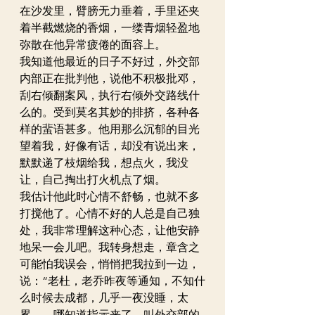
在沙发里，臂膀无力垂着，手里还夹
着半截燃烧的香烟，一缕青烟轻盈地
弥散在他异常疲倦的面容上。
我知道他最近的日子不好过，外交部
内部正在批判他，说他不积极批邓，
刮右倾翻案风，执行右倾外交路线什
么的。受到莫名其妙的排挤，各种各
样的蜚语甚多。他用那么沉郁的目光
望着我，好像有话，却没有说出来，
默默递了枝烟给我，想点火，我没
让，自己掏出打火机点了烟。
我估计他此时心情不舒畅，也就不多
打搅他了。心情不好的人总是自己独
处，我非常理解这种心态，让他安静
地呆一会儿吧。我转身想走，章含之
可能怕我误会，悄悄把我拉到一边，
说：“老杜，老乔昨夜等通知，不知什
么时候去成都，几乎一夜没睡，太
累……哪知道指示来了，叫外交部的