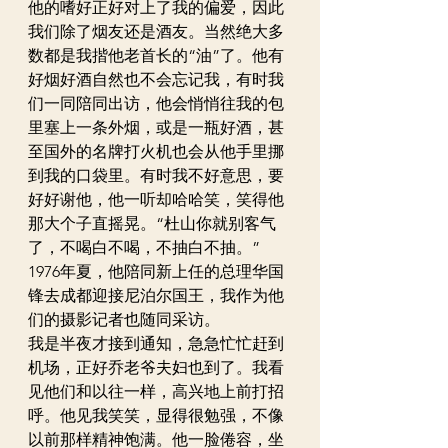
他的嗜好正好对上了我的偏爱，因此
我们除了烟友还是酒友。当然绝大多
数都是我揩他老首长的“油”了。他有
好烟好酒自然也不会忘记我，有时我
们一同陪同出访，他会悄悄往我的包
里塞上一条外烟，或是一瓶好酒，甚
至国外的名牌打火机也会从他手里挪
到我的口袋里。有时我不好意思，要
好好谢他，他一听却哈哈笑，笑得他
那大个子直摇晃。“杜山你就别客气
了，不喝白不喝，不抽白不抽。”
1976年夏，他陪同新上任的总理华国
锋去成都迎接尼泊尔国王，我作为他
们的摄影记者也随同采访。
我是半夜才接到通知，急急忙忙赶到
机场，正好乔老爷夫妇也到了。我看
见他们和以往一样，高兴地上前打招
呼。他见我笑笑，显得很勉强，不像
以前那样精神饱满。他一脸倦容，坐