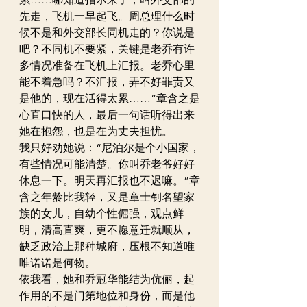
先走，飞机一早起飞。周总理什么时
候不是和外交部长同机走的？你说是
吧？不同机不要紧，关键是老乔有许
多情况准备在飞机上汇报。老乔心里
能不着急吗？不汇报，弄不好罪责又
是他的，现在活得太累……”章含之是
心直口快的人，最后一句话听得出来
她在抱怨，也是在为丈夫担忧。
我只好劝她说：“尼泊尔是个小国家，
有些情况可能清楚。你叫乔老爷好好
休息一下。明天再汇报也不迟嘛。”章
含之年龄比我轻，又是章士钊名望家
族的女儿，自幼个性倔强，观点鲜
明，清高直爽，更不愿意迁就顺从，
缺乏政治上那种城府，压根不知道唯
唯诺诺是何物。
依我看，她和乔冠华能结为伉俪，起
作用的不是门第地位和身份，而是他