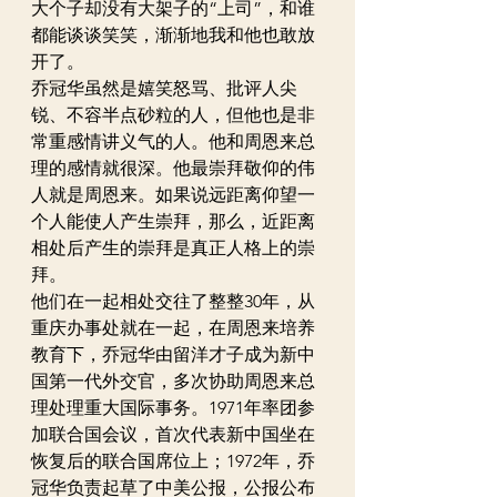
大个子却没有大架子的“上司”，和谁
都能谈谈笑笑，渐渐地我和他也敢放
开了。
乔冠华虽然是嬉笑怒骂、批评人尖
锐、不容半点砂粒的人，但他也是非
常重感情讲义气的人。他和周恩来总
理的感情就很深。他最崇拜敬仰的伟
人就是周恩来。如果说远距离仰望一
个人能使人产生崇拜，那么，近距离
相处后产生的崇拜是真正人格上的崇
拜。
他们在一起相处交往了整整30年，从
重庆办事处就在一起，在周恩来培养
教育下，乔冠华由留洋才子成为新中
国第一代外交官，多次协助周恩来总
理处理重大国际事务。1971年率团参
加联合国会议，首次代表新中国坐在
恢复后的联合国席位上；1972年，乔
冠华负责起草了中美公报，公报公布