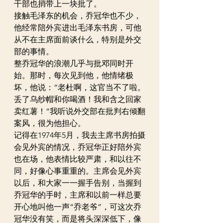
干部也捎带上一块批了。
接触毛泽东的机会，乔冠华也不少，
他经常陪外宾进出毛泽东书房，可他
从不在主席面前谈什么，特别是外交
部的事情。
整乔冠华的浪潮几乎与批邓同时开
始。那时，每次见到他，他情绪极
坏，他说：“老杜啊，这官当不了啦。
丢了乌纱帽和你喝酒！我和含之回家
卖红薯！”我听说外交部在批判右倾翻
案风，很为他担心。
记得在1974年5月，我去主席书房拍摄
会见外宾的情况，乔冠华正好陪外宾
也在场，他表情比较严肃，和以往不
同，好像心事重重的。主席会见外宾
以后，和大家一一握手告别，当握到
乔冠华的手时，主席和以前一样总要
开心地叫他一声“乔老爷”，可这次乔
冠华没有笑，而是将头深深低下，像