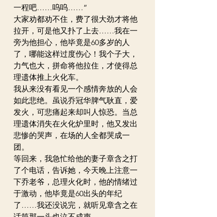
一程吧……呜呜……”
大家劝都劝不住，费了很大劲才将他
拉开，可是他又扑了上去……我在一
旁为他担心，他毕竟是60多岁的人
了，哪能这样过度伤心！我个子大，
力气也大，拼命将他拉住，才使得总
理遗体推上火化车。
我从来没有看见一个感情奔放的人会
如此悲绝。虽说乔冠华脾气耿直，爱
发火，可悲痛起来却叫人惊恐。当总
理遗体消失在火化炉里时，他又发出
悲惨的哭声，在场的人全都哭成一
团。
等回来，我急忙给他的妻子章含之打
了个电话，告诉她，今天晚上注意一
下乔老爷，总理火化时，他的情绪过
于激动，他毕竟是60出头的年纪
了……我还没说完，就听见章含之在
话筒那一头也泣不成声。