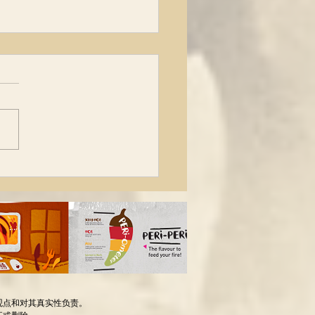
博士：肿瘤越来越高发，
究竟被隐瞒了什么？
作者：罗大伦 北京中医药大
医诊断学博士、曾在
TV《百家讲坛》栏目、主讲
国医》、《名医是这样成名
省略 我吃素，
因为宗教，而是从医学的角
 这里，我和大家聊聊素食的
吧。 原因是，现在的肉问题
。...
观点和对其真实性负责。