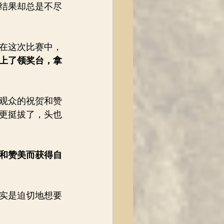
结果却总是不尽
。在这次比赛中，
上了领奖台，拿
观众的祝贺和赞
更挺拔了，头也
和赞美而获得自
实是迫切地想要