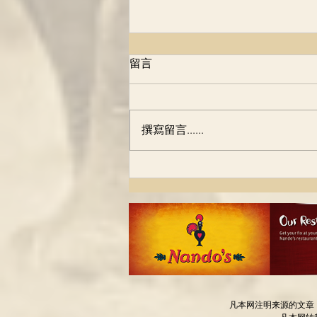
1983年，南非医生和保险公司
留言
的协议，改变了多少人的命
运！
原创 Lydia朱礼平 以下图略 2014年
摄于南非克鲁格国家森林公园
撰寫留言......
一、起源：一个拯救生命却救不了
经济的医生 1983年，南非开普敦
的一家医院里，一位刚刚做完心脏
手术的女患者正在和她的主刀医生
交谈。这位医生名叫马里尤斯·巴
纳德（Dr....
凡本网注明来源的文章