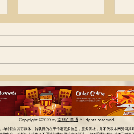
周小舟之死，令人悲伤！
医学
我们
来源：党史博采、合众声、老知青
家园 毛泽东与周小舟 作者：孙国
本文
林 写在前面： 在庐山会议上支持
学中
彭德怀而被贬黜的前毛泽东秘书、
CC
湖南省委第一书记周小舟，1962年
《大
6月来到广州，担任中科院中南分
的》系列 以下图片
院副院长，不参加党组会议，排最
不是
后一名。...
度。
事儿
太多了
Copyright ©2020 by
南非百事通
All rights reserved.
，均转载自其它媒体，转载目的在于传递更多信息，服务侨社，并不代表本网赞同其