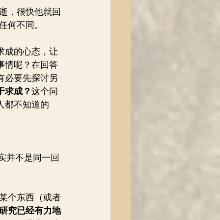
逝，很快他就回
任何不同。 
求成的心态，让
事情呢？在回答
有必要先探讨另
于求成？
这个问
人都不知道的
”其实并不是同一回
某个东西（或者
学研究已经有力地