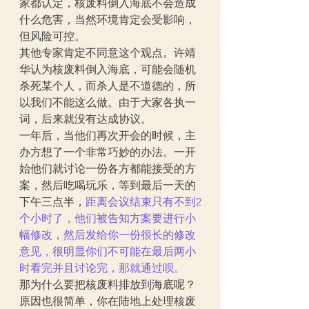
家都认定，核废料倒入海底不会造成
什么危害，当然环境肯定会受影响，
但风险可控。
其他专家肯定不同意这个观点。许靖
华认为核废料倒入海底，可能会随机
杀死某个人，而杀人是不道德的，所
以我们不能这么做。由于大家各执一
词，后来就没有达成协议。
一年后，当他们再次开会的时候，主
办方想了一个非常巧妙的办法。一开
始他们就讨论一份各方都能接受的方
案，然后吃喝玩乐，等到最后一天的
下午三点半，
距离会议结束只有不到2
个小时了，他们被告知方案要进行小
幅修改，然后发给你一份很长的修改
意见，很明显你们不可能在最后两小
时看完并且讨论完，那就通过呗。
那为什么要把核废料排放到海底呢？
原因也很简单，你在陆地上处理核废