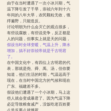
由于在当时遭遇了一次小冰川期，气
温下降引发了干旱，崇祯六年到十六
年间的八年大旱，农民颗粒无收，饿
殍遍野，只能造反。
讨论明朝为什么会灭亡的观点很多，
有些说腐败，有些说党争，反正都是
人的问题，但事实上就是天的问题，
假设当时全球变暖，气温上升，降水
增加，搞不好崇祯帝就是千古明君
了。
在中国文化中，有四位上古明君的代
表，那就是尧、舜、禹、汤，但你要
知道，他们生活的时期，气温远高于
现在，在当时中国北方的气候和现在
广东、福建差不多。
假设他们遭遇了一个小冰期，马上这
些人就会变成暴君了。因为气温下降
必定导致粮食减产，没饭吃老百姓要
么造反要么就饿死。