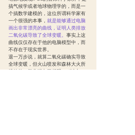
搞气候学或者地球物理学的，而是一
个搞数学建模的，这位所谓科学家有
一个很强的本事，
就是能够通过电脑
画出非常漂亮的曲线，证明人类排放
二氧化碳导致了全球变暖。
事实上这
曲线仅仅存在于他的电脑模型中，而
不存在于现实世界。
退一万步说，就算二氧化碳确实导致
全球变暖，但火山喷发和森林大火所
排放的二氧化碳占了起码95%以上，
人类活动撑死了不会超过5%，你怎么
就认定是人类活动导致的呢？
既然在科学界对全球变暖充满着争
议，但老百姓为什么不知道呢？原因
也非常简单，因为资本控制的媒体绝
不会报道这些。作者发现，那些鼓吹
全球变暖的科学家，最后都能跑去企
业或者研究所领一份高薪又不累的工