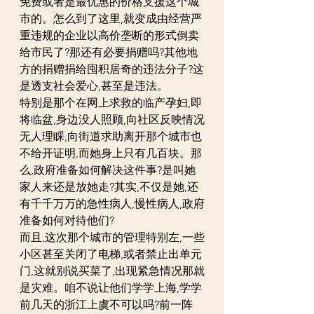
免费或者是最优惠的价格支援这个城
市的。怎么到了这里,就变成由经营严
重违规的企业以高价垄断的形式倒卖
给市民了?那还有必要捐赠吗?其他地
方的捐赠捐给囤积居奇的违法分子?这
是透支社会爱心,甚至是违法。
特别是那个在网上求救的临产孕妇,即
将临盆,身边没人照顾,向社区反映情况
无人理睬,向街道求助离开那个城市也
不给开证明,而她身上只有几百块。那
么,政府准备如何解决这件事?是叫她
家人来还是放她走?其实,不仅是她,还
有千千万万的急性病人,慢性病人,政府
准备如何对待他们?
而且,这次那个城市的管理特别左,一些
小区甚至关闭了电梯,或者禁止出单元
门,这就别说买菜了,出现紧急情况那就
是灾难。咱不说让他们学学上海,学学
前几天的浙江上虞不可以吗?前一阵