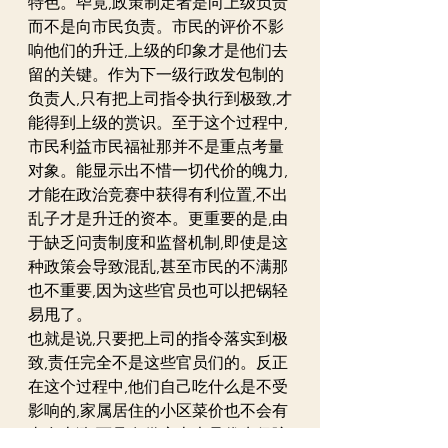
特色。毕竟,政策制定者是向上级负责
而不是向市民负责。市民的评价不影
响他们的升迁,上级的印象才是他们去
留的关键。作为下一级行政发包制的
负责人,只有把上司指令执行到极致,才
能得到上级的赏识。至于这个过程中,
市民利益市民福祉那并不是重点考量
对象。能显示出不惜一切代价的魄力,
才能在政治竞赛中获得有利位置,不出
乱子才是升迁的资本。更重要的是,由
于缺乏问责制度和监督机制,即使是这
种政策会导致混乱,甚至市民的不满那
也不重要,因为这些官员也可以把锅轻
易甩了。
也就是说,只要把上司的指令落实到极
致,责任完全不是这些官员们的。反正
在这个过程中,他们自己吃什么是不受
影响的,家属居住的小区菜价也不会有
太多上涨,而且在供应上也是优先保障