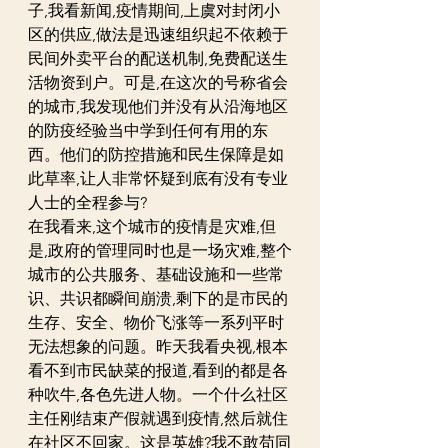
子,我看新闻,疫情期间,上虞对封闭小
区的供应,做法是迅速组织起不依赖于
民间外卖平台的配送机制,免费配送生
活物资到户。可是,在这次的号称省会
的城市,我发现他们并没有从沿海地区
的防疫经验当中学到任何有用的东
西。他们的防控措施和民生保障是如
此草率,让人非常怀疑到底有没有专业
人士的全程参与?
在我看来,这个城市的疫情是灾难,但
是,政府的管理同时也是一场灾难,整个
城市的公共服务、基础设施和一些常
识、共识都瞬间崩溃,剩下的是市民的
生存、安全、物价飞涨等一系列平时
无法想象的问题。昨天我看央视,根本
看不到市民缺菜的报道,看到的都是各
种吹牛,各色先进人物。一个什么社区
主任刚结束产假就遇到疫情,然后就住
在社区不回家。这是英雄?我不敢苟同