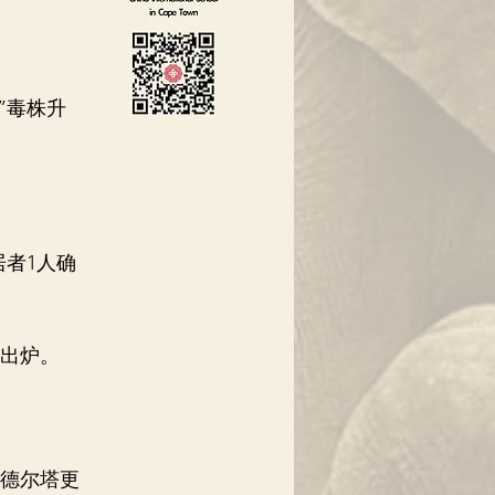
”毒株升
。
。
者1人确
出炉。
德尔塔更