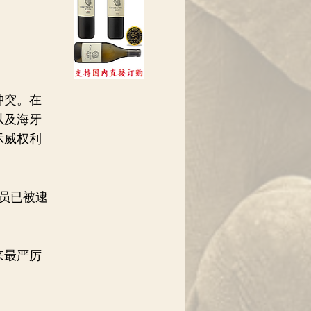
冲突。在
以及海牙
示威权利
员已被逮
来最严厉