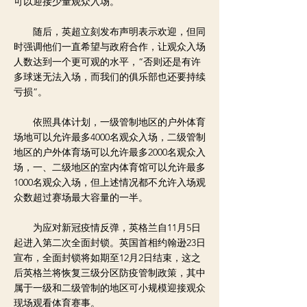
可以迎接少量观众入场。
随后，英超立刻发布声明表示欢迎，但同
时强调他们一直希望与政府合作，让观众入场
人数达到一个更可观的水平，“否则还是有许
多球迷无法入场，而我们的俱乐部也还要持续
亏损”。
依照具体计划，一级管制地区的户外体育
场地可以允许最多4000名观众入场，二级管制
地区的户外体育场可以允许最多2000名观众入
场，一、二级地区的室内体育馆可以允许最多
1000名观众入场，但上述情况都不允许入场观
众数超过赛场最大容量的一半。
为应对新冠疫情反弹，英格兰自11月5日
起进入第二次全面封锁。英国首相约翰逊23日
宣布，全面封锁将如期至12月2日结束，这之
后英格兰将恢复三级分区防疫管制政策，其中
属于一级和二级管制的地区可小规模迎接观众
现场观看体育赛事。