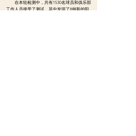
在本轮检测中，共有1530名球员和俱乐部
工作人员接受了测试，其中发现了8例新的阳
性病例。其中，水晶宫核心扎哈就在名单之
中，已经进行自我隔离。
此外，在欧冠赛前发布会时，曼联主帅索
尔斯克亚透露，球队前锋林加德与新冠阳性确
诊病例有接触，目前在家进行自我隔离。
在欧洲疫情反弹的大背景下，英超的阳性
病例也一直没有消失。从8月底的新赛季第一
轮检测到现在，12轮大检测中每一轮都会检测
出阳性病例。其中测出阳性病例最多的正是在
11月中旬进行的第11轮检测，1207份样本中共
发现了16例阳性。
< 上一则新闻
下一则新闻 >