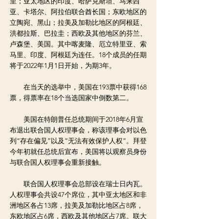
里；亚太地区的印度、哈萨克斯坦、马来西
亚、卡塔尔、阿拉伯联合酋长国；东欧地区的
立陶宛、黑山；拉美及加勒比地区的阿根廷、
洪都拉斯、巴拉圭；西欧及其他地区的芬兰、
卢森堡、美国。其中喀麦隆、厄立特里亚、索
马里、印度、阿根廷为连任。18个成员的任期
将于2022年1月1日开始，为期3年。
在当天的选举中，美国在193票中获得168
票，得票率在18个当选国家中倒数第二。
美国在特朗普任总统期间于2018年6月宣
布退出联合国人权理事会，称该理事会对以色
列“存在偏见”以及“无法有效保护人权”。拜登
今年初就任总统后宣布，美国将以观察员身份
与联合国人权理事会重新接触。
联合国人权理事会总部设在瑞士日内瓦。
人权理事会共设47个席位，其中亚太地区和非
洲地区各占13席，拉美及加勒比地区占8席，
东欧地区占6席，西欧及其他地区占7席。联大