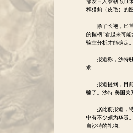
部发言人泰勒 切里
和猎豹（皮毛）的
除了长袍，匕首似
的握柄“看起来可能
验室分析才能确定
报道称，沙特驻美
求。
报道提到，目前尚
骗了。沙特-美国关
据此前报道，特朗
中有不少颇为华贵。
自沙特的礼物。