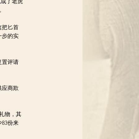
色成了老虎
。
这把匕首
一步的实
复置评请
供应商欺
礼物，其
83份来