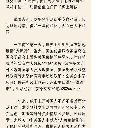
社交距离”的通告，但门可罗雀；附近发廊生
意却不错，一对情侣坐在门口长椅上等候。
单看表面，这里的生活似乎安详如昔，只
是略显冷清。但和一年前相比，内在已大不相
同。
一年前的这一天，世界卫生组织宣布新冠
疫情“大流行”。当天，美国传染病专家福奇在
国会听证会上警告美国疫情即将恶化，时任总
统特朗普宣布大规模“封锁”国境--暂停英国之
外的欧洲国家人员入境美国。美国男子职业篮
球联赛等大型体育赛事纷纷取消；全美众多学
校开始停课和改上网课；超市里口罩“一罩难
求”，生活必需品货架空空如也u2026u2026
一年来，成千上万美国人不得不艰难面对
从工作、求学到社交生活方方面面的改变，忍
受焦虑、沮丧等种种负面情绪的折磨。民调显
示，大约每10个美国人中就有4人称疫情影响
了他们的就业和收入。疫情还迫使美国政府大