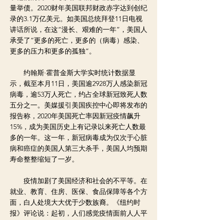
量举债。2020财年美国联邦财政赤字达到创纪
录的3.1万亿美元。如美国总统拜登11日电视
讲话所说，在这“漫长、艰难的一年”，美国人
承受了“更多的死亡，更多的（病毒）感染、
更多的压力和更多的孤独”。
约翰斯·霍普金斯大学实时统计数据显
示，截至本月11日，美国逾2928万人感染新冠
病毒，逾53万人死亡，约占全球新冠致死人数
五分之一。美媒援引美国疾控中心即将发布的
报告称，2020年美国死亡率因新冠疫情飙升
15%，成为美国历史上有记录以来死亡人数最
多的一年。这一年，新冠病毒成为仅次于心脏
病和癌症的美国人第三大杀手，美国人均预期
寿命整整缩短了一岁。
疫情加剧了美国经济和社会的不平等。在
就业、教育、住房、医保、食品保障等各个方
面，白人处境大大优于少数族裔。《纽约时
报》评论说：起初，人们感觉疫情面前人人平