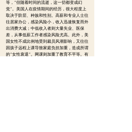
等，“但随着时间的流逝，这一切都变成幻
觉”。美国人在疫情期间的经历，很大程度上
取决于阶层、种族和性别。高薪和专业人士往
往居家办公，感染风险小，收入迅速恢复而外
出消费大减；中低收入者则大量失业、医保
差，从事低薪工作者感染风险尤高。此外，美
国女性不成比例地受到裁员风潮影响，又往往
因孩子远程上课导致家庭负担加重，造成所谓
的“女性衰退”。网课则加重了教育不平等。有
调查表明，年收入低于5万美元的美国家庭
中，约有三成家庭没有电脑供孩子在线学习。
这一切与2020年美国大选进程叠加，成为
致使美国社会一年来动荡不安的重要因素。从
去年夏天蔓延全美的反种族歧视抗议，到今年
1月6日国会骚乱，都给美国社会带来难以抚平
的创伤。和病毒同样甚至更具传染性的不实信
息和阴谋论，也为美国社会分裂和政治对立推
波助澜。疫情中，美国民粹主义情绪加重，反
亚裔仇恨犯罪率上升。比物理隔离更严重的，