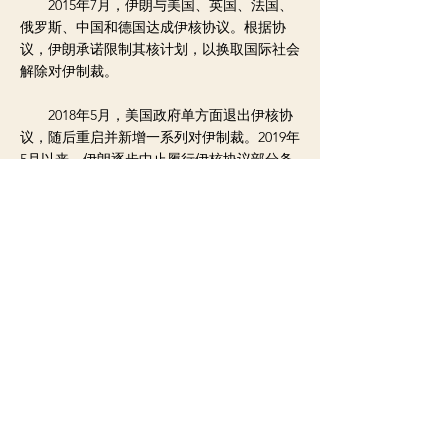
2015年7月，伊朗与美国、英国、法国、
俄罗斯、中国和德国达成伊核协议。根据协
议，伊朗承诺限制其核计划，以换取国际社会
解除对伊制裁。
2018年5月，美国政府单方面退出伊核协
议，随后重启并新增一系列对伊制裁。2019年
5月以来，伊朗逐步中止履行伊核协议部分条
款，但承诺所采取措施“可逆”。为讨论美伊两
国恢复履约问题，伊核协议相关方会议2021年
4月初开始在维也纳举行。
美国总统拜登已承诺将重新加入核协议，
但也呼吁之后谈判达成一项“更长期、更强有
力”的协议。
< 上一则新闻
下一则新闻 >