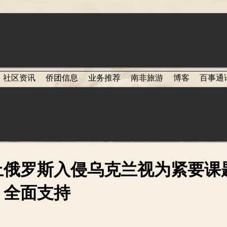
社区资讯
侨团信息
业务推荐
南非旅游
博客
百事通
止俄罗斯入侵乌克兰视为紧要课
：全面支持