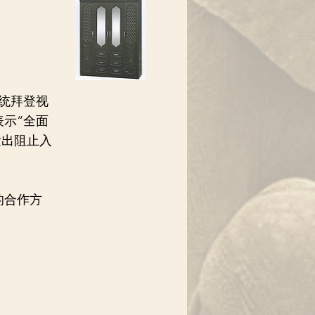
统拜登视
示“全面
发出阻止入
的合作方