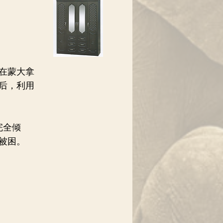
在蒙大拿
后，利用
完全倾
客被困。