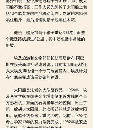
赫介绍说，整个搬迁过程十分困难，为了使太
阳船不受损害，工作人员先卸掉了太阳船上包
括12个船桨在内的可移动部件，然后用木箱包
裹住船身，最后用钢制箱子包裹住木箱。
他说，船身加两个箱子重达300吨，而整
个搬迁路线超过8公里，其中还包括非常陡的
斜坡。
埃及旅游和文物部部长助理塔伊布·阿巴
斯在接受新华社采访时说，目前太阳船已被迁
入大埃及博物馆一个专门展览馆内，埃及计划
在年底前完成该展览馆的建设。
太阳船是法老的大型陪葬品。1954年，埃
及考古学家在胡夫金字塔南侧附近发现两个长
方形石坑。东面的石坑当年开始挖掘，出土了
第一艘胡夫太阳船。此次搬迁的就是这艘太阳
船。该船长约43米，重约20吨。此前，它经过
考古学家13年的努力修复完成，1982年被安放
于原址上兴建的太阳船博物馆内。