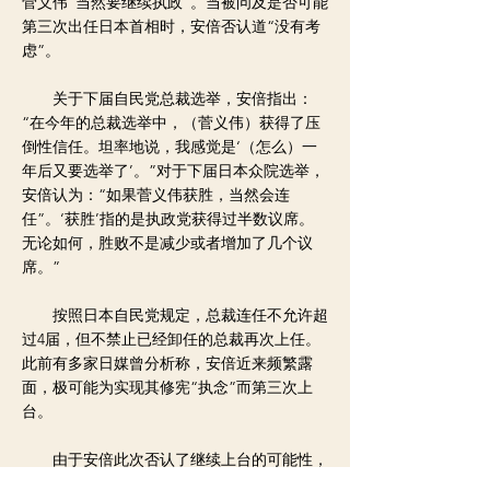
菅义伟“当然要继续执政”。当被问及是否可能
第三次出任日本首相时，安倍否认道“没有考
虑”。
关于下届自民党总裁选举，安倍指出：
“在今年的总裁选举中，（菅义伟）获得了压
倒性信任。坦率地说，我感觉是‘（怎么）一
年后又要选举了’。”对于下届日本众院选举，
安倍认为：“如果菅义伟获胜，当然会连
任”。‘获胜’指的是执政党获得过半数议席。
无论如何，胜败不是减少或者增加了几个议
席。”
按照日本自民党规定，总裁连任不允许超
过4届，但不禁止已经卸任的总裁再次上任。
此前有多家日媒曾分析称，安倍近来频繁露
面，极可能为实现其修宪“执念”而第三次上
台。
由于安倍此次否认了继续上台的可能性，
共同社也对此分析称，安倍出身于日本自民党