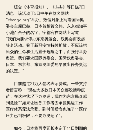
综合《体育报知》、《daily》等日媒7日
消息，该活动于5日中午在签名网站
“change.org”举办。致信对象上写着国际奥
委会主席巴赫、日本首相菅义伟、东京都知事
小池百合子的名字。宇都宫在网站上写道：
“我们为要求停办东京奥运会、残奥会而发起
签名活动。鉴于新冠疫情持续扩散，不应该把
民众的生命和生活置于危险之中，而强行举办
奥运。我们要求国际奥委会、国际残奥委会、
日本、东京都、东京奥组委尽早做出停办奥运
的决定。”
目前超过21万人签名表示赞成。一些支持
者留言称：“现在大多数日本民众都没接种疫
苗，在这种状况下办奥运，我作为东京民众感
到危险”“如果让医务工作者去承担奥运工作，
医疗体系无法承受。到时候后悔也晚了”“医疗
压力已到极限，不要办奥运了”。
如今，日本将再度延长本定于11日到期的