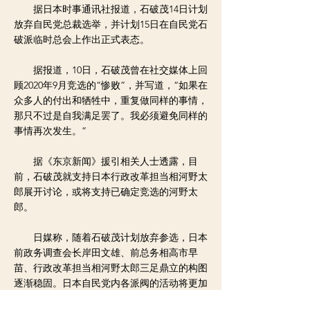
据日本时事通讯社报道，石破茂14日计划
放弃自民党总裁选举，并计划15日在自民党石
破派临时总会上作出正式表态。
据报道，10日，石破茂曾在社交媒体上回
顾2020年9月竞选的“惨败”，并写道，“如果在
众多人的付出和牺牲中，重复做同样的事情，
那只不过是自我满足罢了。我必须避免同样的
事情再次发生。”
据《东京新闻》援引相关人士透露，目
前，石破茂就支持日本行政改革担当相河野太
郎展开讨论，或将支持已确定竞选的河野太
郎。
日媒称，随着石破茂计划放弃参选，日本
前政务调查会长岸田文雄、前总务相高市早
苗、行政改革担当相河野太郎三足鼎立的构图
逐渐稳固。日本自民党内各派阀的活动将更加
活跃。