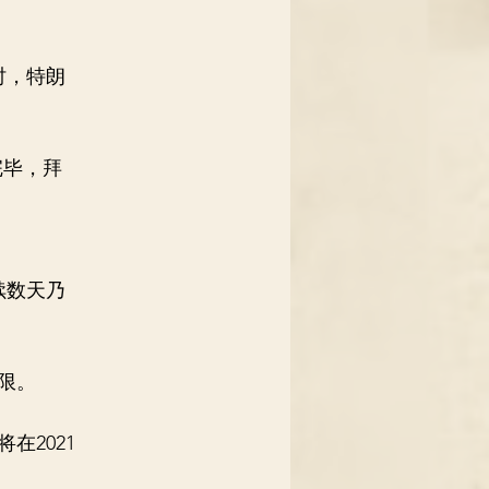
时，特朗
完毕，拜
续数天乃
限。
在2021