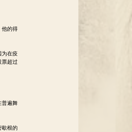
。他的得
因为在疫
投票超过
在普遍舞
密歇根的