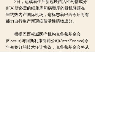
2日，运载着生产新冠疫苗活性药物成分
(IFA)所必需的细胞库和病毒库的货机降落在
里约热内卢国际机场，这标志着巴西今后将有
能力自行生产新冠疫苗活性药物成分。
根据巴西权威医疗机构克鲁兹基金会
(Fiocruz)与阿斯利康制药公司(AstraZeneca)今
年初签订的技术转让协议，克鲁兹基金会将从
今年下半年开始用自行生产的新冠疫苗活性药
物成分生产100%的巴西新冠疫苗。据巴西媒
体2日报道，首批巴西自行生产的新冠疫苗活
性药物成分将在今年10月份交付使用。
截至目前，巴西累计确诊病例数位居全球
第三，仅次于美国和印度；而累计死亡病例数
则居全球第二，排在美国之后。
< 上一则新闻
下一则新闻 >