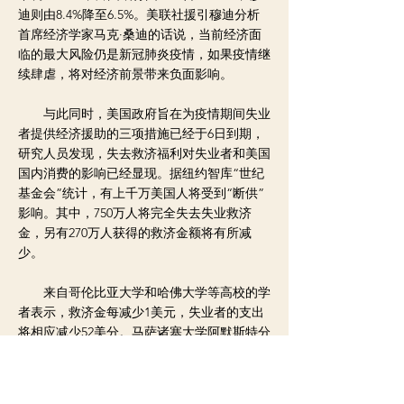
迪则由8.4%降至6.5%。美联社援引穆迪分析
首席经济学家马克·桑迪的话说，当前经济面
临的最大风险仍是新冠肺炎疫情，如果疫情继
续肆虐，将对经济前景带来负面影响。
与此同时，美国政府旨在为疫情期间失业
者提供经济援助的三项措施已经于6日到期，
研究人员发现，失去救济福利对失业者和美国
国内消费的影响已经显现。据纽约智库“世纪
基金会”统计，有上千万美国人将受到“断供”
影响。其中，750万人将完全失去失业救济
金，另有270万人获得的救济金额将有所减
少。
来自哥伦比亚大学和哈佛大学等高校的学
者表示，救济金每减少1美元，失业者的支出
将相应减少52美分。马萨诸塞大学阿默斯特分
校的经济学家阿林德拉吉特·杜贝指出，失业
救济福利“断供”将导致美国消费支出在9月至
10月下降约80亿美元。