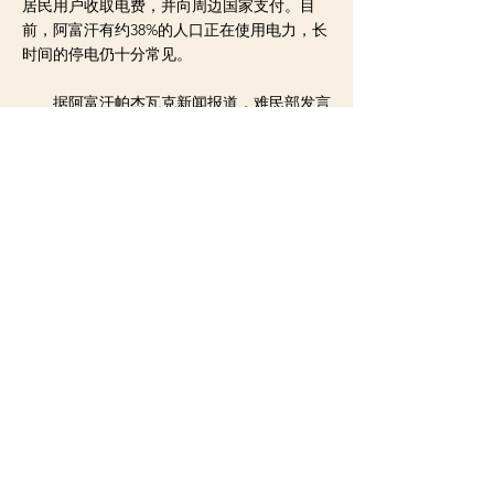
居民用户收取电费，并向周边国家支付。目
前，阿富汗有约38%的人口正在使用电力，长
时间的停电仍十分常见。
据阿富汗帕杰瓦克新闻报道，难民部发言
人表示，该部门正尽最大努力帮助阿富汗境内
流离失所者重返家园，保证在寒冷天气到来前
人们有避难所可以暂居。高等教育部代理部长
表示，在私立大学恢复开放后不久，阿富汗主
要公立大学也将陆续恢复开放，并提供更优厚
的学费减免措施。
< 上一则新闻
下一则新闻 >
Copyright ©2020 by
南非百事通
All rights reserved.
凡本网注明来源的文章，均转载自其它媒体，转载目的在于传递更多信息，