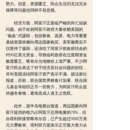
势力。但是，资源匮乏、民众生活仍无法完全
保障等问题也同样不容忽视。
经济方面，阿富汗正面临严峻的外汇短缺
问题。由于此前阿富汗政府大量依赖美国的
“输血”式援助，包括粮食、蔬菜、电力等重要
基础资源依赖向周边国家购买。美军撤离后不
仅暂停了援助，还冻结了阿富汗前政府结余的
约90亿美元资金，导致临时政府在过渡期资金
极度匮乏。喀布尔当地物价上涨严重。不少阿
富汗民众表达了对于经济及社会问题的担忧，
并对美国冻结阿富汗资产表示不满。据法新社
报道，目前，联合国世界粮食计划署、联合国
儿基会等组织正尽一切努力，为阿富汗民众提
供越冬食物，避免造成人道主义危机。
此外，据半岛电视台报道，周边国家向阿
富汗提供的电力占阿富汗总用电量的78%，但
自塔利班接管喀布尔后，已产生超过9000万美
元欠费账单。塔利班方面表示正尽最大努力从