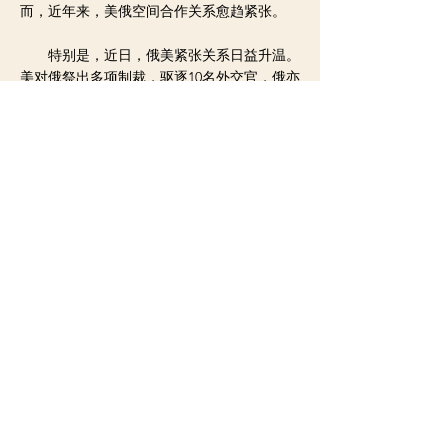
而，近年来，美俄空间合作关系愈趋紧张。
特别是，近日，俄美紧张关系日益升温。
美对俄祭出多项制裁，驱逐10名外交官，俄亦
做出对等回应。有分析称，俄方退出国际太空
站，也许是俄罗斯对美国的“曲线反制”。
分析还指出，由于今天的国际空间站是在
俄“和平号”空间站基础上建立起来的，对俄来
说，并没有太多技术障碍要克服。与太空实力
雄厚的俄罗斯相比，反而是美国需要从头学习
如何搭建和运营大型组合式空间站。
目前，美国正试图通过引入民间创新能力
等措施，推动并巩固其太空实力和优势。继
2020年11月首次执行常规商业载人航天任务之
后，美国载人“龙”飞船于日前再次将宇航员送
往空间站，进行定期轮换。这也是航天史上，
首次成功重复使用飞船类载人航天器。