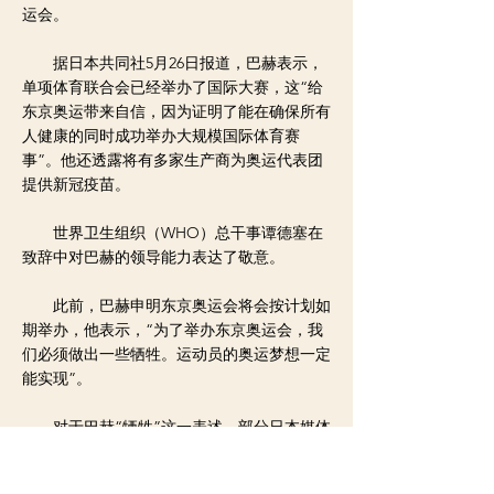
运会。
据日本共同社5月26日报道，巴赫表示，
单项体育联合会已经举办了国际大赛，这“给
东京奥运带来自信，因为证明了能在确保所有
人健康的同时成功举办大规模国际体育赛
事”。他还透露将有多家生产商为奥运代表团
提供新冠疫苗。
世界卫生组织（WHO）总干事谭德塞在
致辞中对巴赫的领导能力表达了敬意。
此前，巴赫申明东京奥运会将会按计划如
期举办，他表示，“为了举办东京奥运会，我
们必须做出一些牺牲。运动员的奥运梦想一定
能实现”。
对于巴赫“牺牲”这一表述，部分日本媒体
和民众表示不满。国际奥委会一位官员解释
说，巴赫指的“我们”不是日本民众，而是奥林