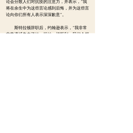
论会分散人们对抗疫的注意力，并表示，“我
将在余生中为这些言论感到后悔，并为这些言
论向你们所有人表示深深歉意”。
斯特拉顿辞职后，约翰逊表示，“我非常
非常遗憾失去了她，祝她一切顺利，我们会想
念她在政府的日子。”
此前，针对圣诞派对一事，约翰逊表示，
他已经要求相关人员进行调查，并表示，如果
违反了规定，“所有相关人员都将受到纪律处
分”。
< 上一则新闻
下一则新闻 >
Copyright ©2020 by
南非百事通
All rights reserved.