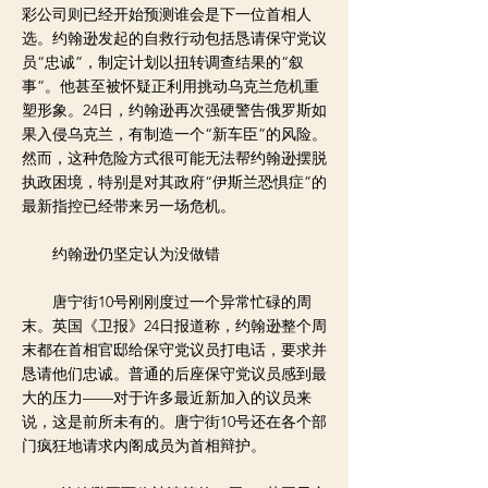
彩公司则已经开始预测谁会是下一位首相人
选。约翰逊发起的自救行动包括恳请保守党议
员“忠诚”，制定计划以扭转调查结果的“叙
事”。他甚至被怀疑正利用挑动乌克兰危机重
塑形象。24日，约翰逊再次强硬警告俄罗斯如
果入侵乌克兰，有制造一个“新车臣”的风险。
然而，这种危险方式很可能无法帮约翰逊摆脱
执政困境，特别是对其政府“伊斯兰恐惧症”的
最新指控已经带来另一场危机。
约翰逊仍坚定认为没做错
唐宁街10号刚刚度过一个异常忙碌的周
末。英国《卫报》24日报道称，约翰逊整个周
末都在首相官邸给保守党议员打电话，要求并
恳请他们忠诚。普通的后座保守党议员感到最
大的压力——对于许多最近新加入的议员来
说，这是前所未有的。唐宁街10号还在各个部
门疯狂地请求内阁成员为首相辩护。