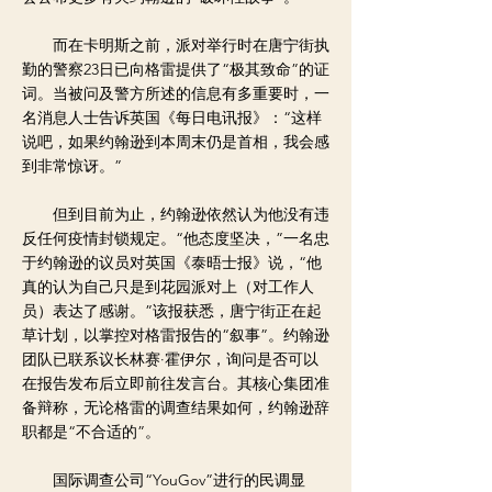
而在卡明斯之前，派对举行时在唐宁街执
勤的警察23日已向格雷提供了“极其致命”的证
词。当被问及警方所述的信息有多重要时，一
名消息人士告诉英国《每日电讯报》：“这样
说吧，如果约翰逊到本周末仍是首相，我会感
到非常惊讶。”
但到目前为止，约翰逊依然认为他没有违
反任何疫情封锁规定。“他态度坚决，”一名忠
于约翰逊的议员对英国《泰晤士报》说，“他
真的认为自己只是到花园派对上（对工作人
员）表达了感谢。”该报获悉，唐宁街正在起
草计划，以掌控对格雷报告的“叙事”。约翰逊
团队已联系议长林赛·霍伊尔，询问是否可以
在报告发布后立即前往发言台。其核心集团准
备辩称，无论格雷的调查结果如何，约翰逊辞
职都是“不合适的”。
国际调查公司“YouGov”进行的民调显