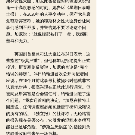
斯林女性大臣，加尼此番指控对约翰逊来说恰
逢一个高度敏感的时刻。她告诉《星期日泰晤
士报》，在2020年的人事变动中，保守党首席
党鞭斯宾塞称，她的穆斯林女性大臣身份让同
事们感到不舒服，并警告她不要讨论这个问
题。加尼说：“就像腹部被打了一拳，我感到
羞辱和无力。”
英国副首相兼司法大臣拉布24日表示，这
些指控“极其严重”，但他称加尼拒绝提出正式
投诉。斯宾塞则反驳说，加尼的言论是“完全
错误的诽谤”。24日约翰逊首次公开向记者回
应说，在18个月前此事最初被提出时他就非常
认真地对待，很高兴现在正就此进行调查。但
被问及斯宾塞是否会留任时，约翰逊回避了这
个问题。“我欢迎首相的决定。”加尼在推特上
回应说，任何调查都必须包括唐宁街和党鞭说
的所有的话。《独立报》的社评称，无论格雷
的报告现在是否公布，它引发的混乱本身很可
能就已足够危险。“伊斯兰恐惧症”的指控则为
约翰逊政府带来另一场危机。