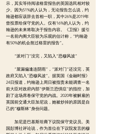
示，其实等待阅读格雷报告的英国选民相对较
少。因为51%的人认为，无论报告怎么说，约
翰逊都应该辞去首相一职，其中26%是2019年
曾投票给保守党的人。仅有16%的人认为，约
翰逊的未来将取决于报告内容。《卫报》援引
一名前内阁大臣较为乐观的估计称，“约翰逊
有50%的机会熬过格雷的报告”。
“派对门”没完，又陷入“恐穆风波”
“屋漏偏逢连阴雨”，“派对门”还没完，英
政府又陷入“恐穆风波”。据英国《金融时报》
24日报道，约翰逊上周日被指责未能调查一名
前大臣对政府内部“伊斯兰恐惧症”的指控，加
剧了这场席卷保守党的内战。2020年被解雇的
英国前交通大臣加尼说，她被炒掉的原因是自
己的“穆斯林”身份问题。
加尼是巴基斯坦裔下议院保守党议员。美
国彭博社评论说，作为首位在下议院发言的穆