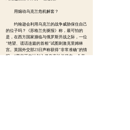
用煽动乌克兰危机解套？
约翰逊会利用乌克兰的战争威胁保住自己
的位子吗？《苏格兰先驱报》称，最可怕的
是，在西方国家濒临与俄罗斯开战之际，一位
“绝望、谎话连篇的首相”试图刺激克里姆林
宫。英国外交部23日声称获得“非常准确”的情
报：“普京正在计划入侵乌克兰并建立一个亲
俄政府。”这一说法立即遭到俄罗斯反驳。
《卫报》评论说，英国外交部这次不同寻
常的“披露”以及唐宁街随即发布的长篇新闻
稿，实际上是在声称约翰逊现在是反俄联盟的
掌权者。新闻稿说，深度参与的约翰逊每天都
在听取危机简报，并吹嘘他与乌总统泽连斯基
私交甚密，这几天还给世界各国领导人打了很
多电话。这些都试图给人一种他是正掌控危机
的活跃领导人印象，而不是一个无法摆脱“派
对门”痛苦的绝望男人。不过，英国首相发言