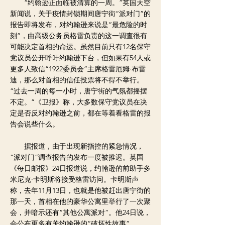
“约翰逊正面临被清算的一周。”英国天空
新闻说，关于疫情封锁期间唐宁街“派对门”的
报告即将发布，对约翰逊来说是“最危险的时
刻”，由高级公务员格雷负责的这一调查很有
可能决定首相的命运。虽然目前只有12名保守
党议员公开呼吁约翰逊下台，但如果有54人或
更多人致信“1922委员会”主席格雷厄姆·布雷
迪，那么对首相的信任投票将不得不举行。
“过去一周的每一小时，唐宁街的气氛都摇摆
不定。”《卫报》称，大多数保守党议员在决
定是否反对约翰逊之前，都在等着看格雷的报
告会说些什么。
据报道，由于出现新指控的紧急情况，
“派对门”调查报告的发布一度被推迟。英国
《每日邮报》24日报道说，约翰逊的前助手多
米尼克·卡明斯将接受格雷访问。卡明斯声
称，去年11月13日，也就是他被赶出唐宁街的
那一天，首相在他的豪华公寓里举行了一次聚
会，并暗示还有“其他公寓派对”。他24日说，
会公布更多有关约翰逊的“破坏性故事”。